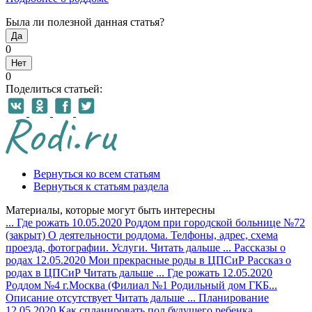
Была ли полезной данная статья?
Да
0
Нет
0
Поделиться статьей:
Вернуться ко всем статьям
Вернуться к статьям раздела
Материалы, которые могут быть интересны
...
Где рожать
10.05.2020
Роддом при городской больнице №72
(закрыт)
О деятельности роддома. Телфоны, адрес, схема
проезда, фотографии. Услуги.
Читать дальше
...
Рассказы о
родах
12.05.2020
Мои прекрасные роды в ЦПСиР
Рассказ о
родах в ЦПСиР
Читать дальше
...
Где рожать
12.05.2020
Роддом №4 г.Москва (Филиал №1 Родильный дом ГКБ...
Описание отсутствует
Читать дальше
...
Планирование
12.05.2020
Как спланировать пол будущего ребенка