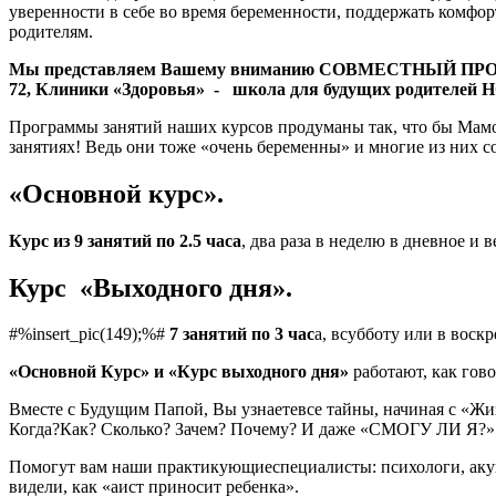
уверенности в себе во время беременности, поддержать комфо
родителям.
Мы представляем Вашему вниманию СОВМЕСТНЫЙ ПРО
72, Клиники «Здоровья» - школа для будущих родител
Программы занятий наших курсов продуманы так, что бы Мамо
занятиях! Ведь они тоже «очень беременны» и многие из них с
«Основной курс».
Курс из 9 занятий по 2.5 часа
, два раза в неделю в дневное и 
Курс «Выходного дня».
#%insert_pic(149);%#
7 занятий по 3 час
а, всубботу или в воскр
«Основной Курс» и «Курс выходного дня»
работают, как гов
Вместе с Будущим Папой, Вы узнаетевсе тайны, начиная с «Жи
Когда?Как? Сколько? Зачем? Почему? И даже «СМОГУ ЛИ Я?»
Помогут вам наши практикующиеспециалисты: психологи, аку
видели, как «аист приносит ребенка».