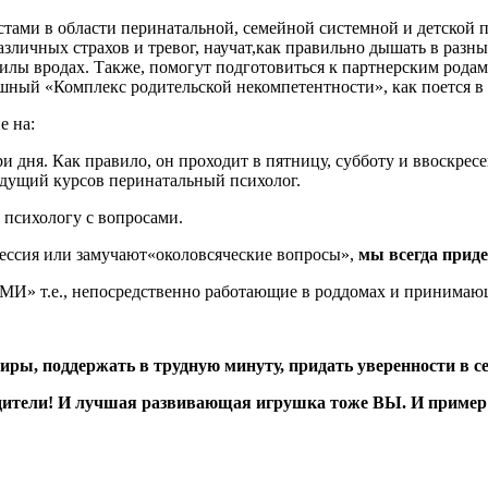
тами в области перинатальной, семейной системной и детской 
зличных страхов и тревог, научат,как правильно дышать в разны
силы вродах. Также, помогут подготовиться к партнерским родам
ный «Комплекс родительской некомпетентности», как поется в 
е на:
ри дня. Как правило, он проходит в пятницу, субботу и ввоскрес
едущий курсов перинатальный психолог.
 психологу с вопросами.
прессия или замучают«околовсяческие вопросы»,
мы всегда прид
МИ» т.е., непосредственно работающие в роддомах и принимаю
тиры, поддержать в трудную минуту, придать уверенности в с
тели! И лучшая развивающая игрушка тоже ВЫ. И пример 