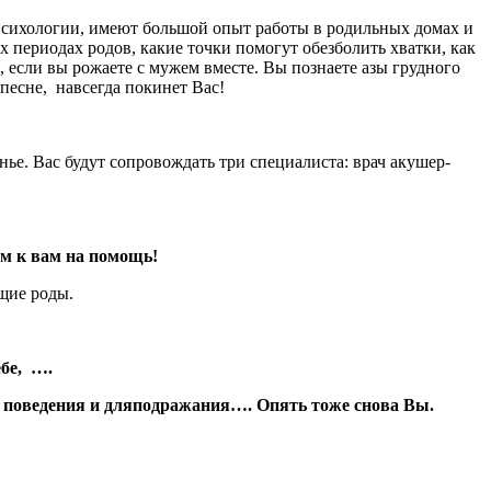
психологии, имеют большой опыт работы в родильных домах и
х периодах родов, какие точки помогут обезболить хватки, как
, если вы рожаете с мужем вместе. Вы познаете азы грудного
песне, навсегда покинет Вас!
енье. Вас будут сопровождать три специалиста: врач акушер-
ем к вам на помощь!
щие роды.
ебе, ….
поведения и дляподражания…. Опять тоже снова Вы.