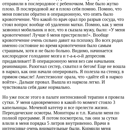
отправили в послеродовое с ребеночком. Мне было жутко
плохо. В послеродовой же я плохо себя помню. Помню, что
меня повезли обратно в операционную, что опять было
кровотечение. Что какой-то врач орал про разрыв сосуда, что
стоял вопрос вообще об удалении матки. Помню, как у меня
зазвонил мобильник и все, что я сказала мужу, было: «У меня
кровотечение! Лучше б меня пристрелили!». Вообще
кровотечение очень сильно давит на психику. Во всех родах
именно состояние во время кровотечения было самым
страшным, хотя и не было больно. Видимо, начинается
кислородное голодание мозга и т-а-к-о-й депресняк
придавливает! В операционную меня вез сам начальник
реанимации. Разогнал сестер, схватил и бегом! Еще не вошла
в наркоз, как они начали оперировать. Я полезла на стенку, в
прямом смысле! Анестезиолог орала, что «дайте ей в наркоз
войти». Дальше провал. Вышла из наркоза легко. И
чувствовала себя даже нормально.
Но уже после этого в палате интенсивной терапии я провела
сутки. У меня одновременно в какой-то момент стояло 3
капельницы. Мочевой катетер и все прелести жизни.
Переодические осмотры. Мониторы и т.п. Капали меня по
полной программе. Я потом посмотрела, так они за сутки
влили в меня порядка 5 литров внутривенно. Врачи в
интенсивке очень внимательные были. Кормили меня