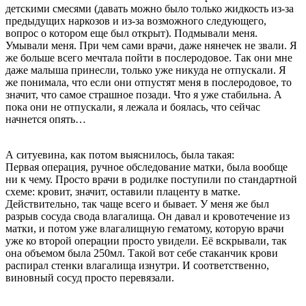
детскими смесями (давать можно было только жидкость из-за
предыдущих наркозов и из-за возможного следующего,
вопрос о котором еще был открыт). Подмывали меня.
Умывали меня. При чем сами врачи, даже нянечек не звали. Я
же больше всего мечтала пойти в послеродовое. Так они мне
даже малыша принесли, только уже никуда не отпускали. Я
же понимала, что если они отпустят меня в послеродовое, то
значит, что самое страшное позади. Что я уже стабильна. А
пока они не отпускали, я лежала и боялась, что сейчас
начнется опять…
А ситуевина, как потом выяснилось, была такая:
Первая операция, ручное обследование матки, была вообще
ни к чему. Просто врачи в родилке поступили по стандартной
схеме: кровит, значит, оставили плаценту в матке.
Действительно, так чаще всего и бывает. У меня же был
разрыв сосуда свода влагалища. Он давал и кровотечение из
матки, и потом уже влагалищную гематому, которую врачи
уже ко второй операции просто увидели. Её вскрывали, так
она объемом была 250мл. Такой вот себе стаканчик крови
распирал стенки влагалища изнутри. И соответственно,
виновный сосуд просто перевязали.