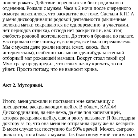
пошли рожать. Действие переносится в бокс родильного
отделения. Рожали с мужем. Часа в 2 ночи после очередного
осмотра выяснилось, что раскрытие все тоже. Сделали КТГ. А
у меня дискоординация родовой деятельности (мышечные
волокна матки сокращаются не одновременно, а участками,
нет периодов отдыха), отсюда нет раскрытия и, как итог,
слабость родовой деятельности. До этого я бродила по палате,
массировала себе спинку и, в общем, все было переживаемо.
Мы с мужем даже ржали иногда (смех, каюсь, был
истерическим), особенно заслышав где-нибудь за стенкой
отборный мат рожающей мамаши. Вокруг стоял такой ор!
Муж сразу предупредил, что если я начну кричать, то он
уйдет. Просто потому, что не выносит крика.
Акт 2. Муторный.
Итого, меня уложили и поставили мне капельницу с
препаратом, раскрывающим шейку. В общем, КАЙФ!
Дискоординация, да еще лежа, да еще под капельницей,
которая раскрывая шейку, еще и рвоту вызывает. Я благодарна
доктору за то, что она меня не отправила сразу же на кесарить.
В моем случае так поступило бы 90% врачей. Может, сыграло
роль и то, что я была с мужем. Т.е. было кому мной заниматься