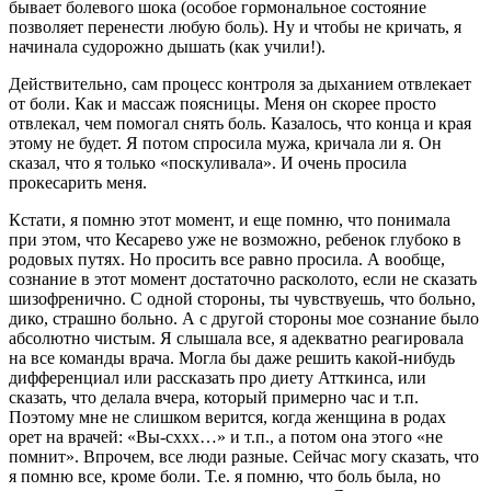
бывает болевого шока (особое гормональное состояние
позволяет перенести любую боль). Ну и чтобы не кричать, я
начинала судорожно дышать (как учили!).
Действительно, сам процесс контроля за дыханием отвлекает
от боли. Как и массаж поясницы. Меня он скорее просто
отвлекал, чем помогал снять боль. Казалось, что конца и края
этому не будет. Я потом спросила мужа, кричала ли я. Он
сказал, что я только «поскуливала». И очень просила
прокесарить меня.
Кстати, я помню этот момент, и еще помню, что понимала
при этом, что Кесарево уже не возможно, ребенок глубоко в
родовых путях. Но просить все равно просила. А вообще,
сознание в этот момент достаточно расколото, если не сказать
шизофренично. С одной стороны, ты чувствуешь, что больно,
дико, страшно больно. А с другой стороны мое сознание было
абсолютно чистым. Я слышала все, я адекватно реагировала
на все команды врача. Могла бы даже решить какой-нибудь
дифференциал или рассказать про диету Атткинса, или
сказать, что делала вчера, который примерно час и т.п.
Поэтому мне не слишком верится, когда женщина в родах
орет на врачей: «Вы-сххх…» и т.п., а потом она этого «не
помнит». Впрочем, все люди разные. Сейчас могу сказать, что
я помню все, кроме боли. Т.е. я помню, что боль была, но