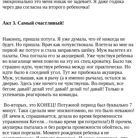
эмоционально это меня никак не задевает. Я даже годика
через два согласна на второго ребеночка!
Акт 3. Самый счастливый!
Наконец, пришла потуга. Я уже думала, что её никогда не
будет. Но пришла. Врач как почувствовала. Влетела ко мне на
первой же потуге и стала заправлять шейку. Муж вылетел из
палаты. Она погнала его за акушеркой. Уже чувствуя ребенка
во влагалище меня повели на эту их спец.кроватку. Было так
страшно идти, чувствуя ребенка между ног практически. Но
идти было в соседний угол. Тут же прибежала акушерка.
Муж, услышав, как я рычу (а я именно рычала), остался за
дверью. Здесь уже ничего не чувствуешь. Во-первых, все
бегом: давай! делай это! давай! делай то! давай! Только и
успеваешь реагировать на команды.
Во-вторых, это КОНЕЦ! Потужной период был буквально 7
минут. Таки сделали мне эпизиотомию, но это было неважно!
(И зачем я, спрашивается, делала во время беременности
упражнения Кегеля…только время зря потратила!) В прочем,
акушерка пыталась и без разреза промежности обойтись, но
все таки порезали. Момент рождения ребенка я не