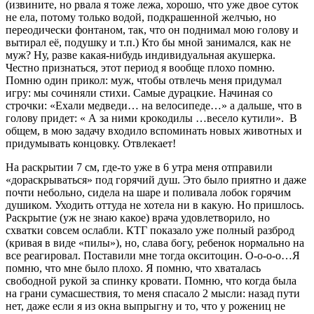
(извините, но рвала я тоже лежа, хорошо, что уже двое суток
не ела, потому только водой, подкрашенной желчью, но
переодически фонтаном, так, что он поднимал мою голову и
вытирал её, подушку и т.п.) Кто бы мной занимался, как не
муж? Ну, разве какая-нибудь индивидуальная акушерка.
Честно признаться, этот период я вообще плохо помню.
Помню один прикол: муж, чтобы отвлечь меня придумал
игру: мы сочиняли стихи. Самые дурацкие. Начиная со
строчки: «Ехали медведи… на велосипеде…» а дальше, что в
голову придет: « А за ними крокодилы …весело кутили». В
общем, в мою задачу входило вспоминать новых животных и
придумывать концовку. Отвлекает!
На раскрытии 7 см, где-то уже в 6 утра меня отправили
«дораскрываться» под горячий душ. Это было приятно и даже
почти небольно, сидела на шаре и поливала лобок горячим
душиком. Уходить оттуда не хотела ни в какую. Но пришлось.
Раскрытие (уж не знаю какое) врача удовлетворило, но
схватки совсем ослабли. КТГ показало уже полный разброд
(кривая в виде «пилы»), но, слава богу, ребенок нормально на
все реагировал. Поставили мне тогда окситоцин. О-о-о-о…Я
помню, что мне было плохо. Я помню, что хваталась
свободной рукой за спинку кровати. Помню, что когда была
на грани сумасшествия, то меня спасало 2 мысли: назад пути
нет, даже если я из окна выпрыгну и то, что у рожениц не