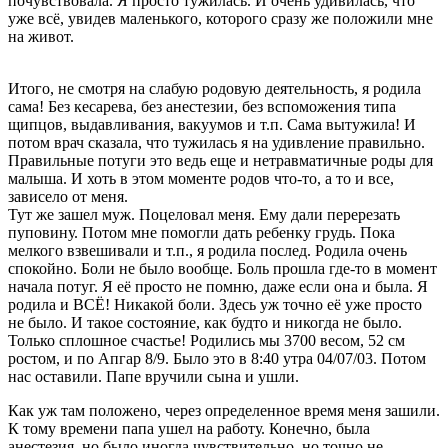
почувствовала. Я просто тужилась. И очень удивилась, что
уже всё, увидев маленького, которого сразу же положили мне
на живот.
Итого, не смотря на слабую родовую деятельность, я родила
сама! Без кесарева, без анестезии, без вспоможения типа
щипцов, выдавливания, вакуумов и т.п. Сама вытужила! И
потом врач сказала, что тужилась я на удивление правильно.
Правильные потуги это ведь еще и нетравматичные роды для
малыша. И хоть в этом моменте родов что-то, а то и все,
зависело от меня.
Тут же зашел муж. Поцеловал меня. Ему дали перерезать
пуповину. Потом мне помогли дать ребенку грудь. Пока
мелкого взвешивали и т.п., я родила послед. Родила очень
спокойно. Боли не было вообще. Боль прошла где-то в момент
начала потуг. Я её просто не помню, даже если она и была. Я
родила и ВСЁ! Никакой боли. Здесь уж точно её уже просто
не было. И такое состояние, как будто и никогда не было.
Только сплошное счастье! Родились мы 3700 весом, 52 см
ростом, и по Апгар 8/9. Было это в 8:40 утра 04/07/03. Потом
нас оставили. Папе вручили сына и ушли.
Как уж там положено, через определенное время меня зашили.
К тому времени папа ушел на работу. Конечно, была
анестезия, но было иногда чувствительно, но точно не