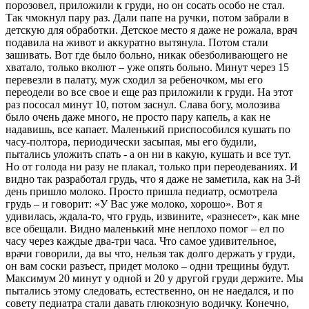
порозовел, приложили к груди, но он сосать особо не стал.
Так чмокнул пару раз. Дали папе на ручки, потом забрали в
детскую для обработки. Детское место я даже не рожала, врач
подавила на живот и аккуратно вытянула. Потом стали
зашивать. Вот где было больно, никак обезболивающего не
хватало, только вколют – уже опять больно. Минут через 15
перевезли в палату, муж сходил за ребеночком, мы его
переодели во все свое и еще раз приложили к груди. На этот
раз пососал минут 10, потом заснул. Слава богу, молозива
было очень даже много, не просто пару капель, а как не
надавишь, все капает. Маленький приспособился кушать по
часу-полтора, периодически засыпая, мы его будили,
пытались уложить спать - а он ни в какую, кушать и все тут.
Но от голода ни разу не плакал, только при переодеваниях. И
видно так разработал грудь, что я даже не заметила, как на 3-й
день пришло молоко. Просто пришла педиатр, осмотрела
грудь – и говорит: «У Вас уже молоко, хорошо». Вот я
удивилась, ждала-то, что грудь, извините, «разнесет», как мне
все обещали. Видно маленький мне неплохо помог – ел по
часу через каждые два-три часа. Что самое удивительное,
врачи говорили, да вы что, нельзя так долго держать у груди,
он вам соски разъест, придет молоко – одни трещины будут.
Максимум 20 минут у одной и 20 у другой груди держите. Мы
пытались этому следовать, естественно, он не наедался, и по
совету педиатра стали давать глюкозную водичку. Конечно,