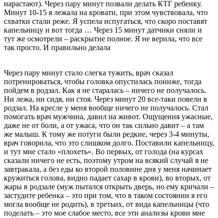
нарастают). Через пару минут позвали делать КТГ ребенку.
Минут 10-15 я лежала на кровати, при этом чувствовала, что
схватки стали реже. Я успела испугаться, что скоро поставят
капельницу и вот тогда … Через 15 минут датчики сняли и
тут же осмотрели – раскрытие полное. Я не верила, что все
так просто. И правильно делала
Через пару минут стало слегка тужить, врач сказал
потренироваться, чтобы головка опустилась пониже, тогда
пойдем в родзал. Как я не старалась – ничего не получалось.
Ни лежа, ни сидя, ни стоя. Через минут 20 все-таки повели в
родзал. На кресле у меня вообще ничего не получалось. Стал
помогать врач мужчина, давил на живот. Ощущения ужасные,
даже не от боли, а от ужаса, что он так сильно давит – а там
же малыш. К тому же потуги были редкие, через 3-4 минуты,
врач говорила, что это слишком долго. Поставили капельницу,
и тут мне стало «плохеть». Во первых, от голода (на курсах
сказали ничего не есть, поэтому утром на всякий случай я не
завтракала, а без еды ко второй половине дня у меня начинает
кружиться голова, видно падает сахар в крови), во вторых, от
жары в родзале (муж пытался открыть дверь, но ему кричали –
застудите ребенка – это при том, что в таком состоянии я его
могла вообще не родить), в третьих, от вида капельницы (что
поделать – это мое слабое место, все эти анализы крови мне