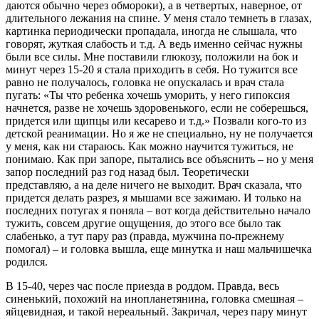
даются обычно через обмороки), а в четвертых, наверное, от
длительного лежания на спине. У меня стало темнеть в глазах,
картинка периодически пропадала, иногда не слышала, что
говорят, жуткая слабость и т.д. А ведь именно сейчас нужны
были все силы. Мне поставили глюкозу, положили на бок и
минут через 15-20 я стала приходить в себя. Но тужится все
равно не получалось, головка не опускалась и врач стала
пугать: «Ты что ребенка хочешь уморить, у него гипоксия
начнется, разве не хочешь здоровенького, если не соберешься,
придется или щипцы или кесарево и т.д.» Позвали кого-то из
детской реанимации. Но я же не специально, ну не получается
у меня, как ни стараюсь. Как можно научится тужиться, не
понимаю. Как при запоре, пытались все объяснить – но у меня
запор последний раз год назад был. Теоретически
представляю, а на деле ничего не выходит. Врач сказала, что
придется делать разрез, я мышами все зажимаю. И только на
последних потугах я поняла – вот когда действительно начало
тужить, совсем другие ощущения, до этого все было так
слабенько, а тут пару раз (правда, мужчина по-прежнему
помогал) – и головка вышла, еще минутка и наш мальчишечка
родился.
В 15-40, через час после приезда в роддом. Правда, весь
синенький, похожий на инопланетянина, головка смешная –
яйцевидная, и такой нереальный. Закричал, через пару минут