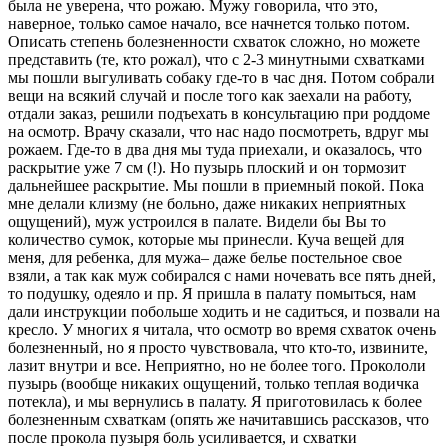
была не уверена, что рожаю. Мужу говорила, что это,
наверное, только самое начало, все начнется только потом.
Описать степень болезненности схваток сложно, но можете
представить (те, кто рожал), что с 2-3 минутными схватками
мы пошли выгуливать собаку где-то в час дня. Потом собрали
вещи на всякий случай и после того как заехали на работу,
отдали заказ, решили подъехать в консультацию при роддоме
на осмотр. Врачу сказали, что нас надо посмотреть, вдруг мы
рожаем. Где-то в два дня мы туда приехали, и оказалось, что
раскрытие уже 7 см (!). Но пузырь плоский и он тормозит
дальнейшее раскрытие. Мы пошли в приемный покой. Пока
мне делали клизму (не больно, даже никаких неприятных
ощущений), муж устроился в палате. Видели бы Вы то
количество сумок, которые мы принесли. Куча вещей для
меня, для ребенка, для мужа– даже белье постельное свое
взяли, а так как муж собирался с нами ночевать все пять дней,
то подушку, одеяло и пр. Я пришла в палату помыться, нам
дали инструкции побольше ходить и не садиться, и позвали на
кресло. У многих я читала, что осмотр во время схваток очень
болезненный, но я просто чувствовала, что кто-то, извините,
лазит внутри и все. Неприятно, но не более того. Прокололи
пузырь (вообще никаких ощущений, только теплая водичка
потекла), и мы вернулись в палату. Я приготовилась к более
болезненным схваткам (опять же начитавшись рассказов, что
после прокола пузыря боль усиливается, и схватки