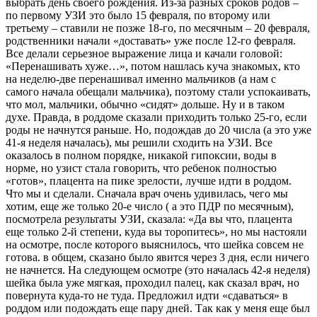
выбрать день своего рождения. Из-за разных сроков родов –
по первому УЗИ это было 15 февраля, по второму или
третьему – ставили не позже 18-го, по месячным – 20 февраля,
родственники начали «доставать» уже после 12-го февраля.
Все делали серьезное выражение лица и качали головой:
«Перенашивать хуже…», потом нашлась куча знакомых, кто
на неделю-две перенашивал именно мальчиков (а нам с
самого начала обещали мальчика), поэтому стали успокаивать,
что мол, мальчики, обычно «сидят» дольше. Ну и в таком
духе. Правда, в роддоме сказали приходить только 25-го, если
роды не начнутся раньше. Но, подождав до 20 числа (а это уже
41-я неделя началась), мы решили сходить на УЗИ. Все
оказалось в полном порядке, никакой гипоксии, воды в
норме, но узист стала говорить, что ребенок полностью
«готов», плацента на пике зрелости, лучше идти в роддом.
Что мы и сделали. Сначала врач очень удивилась, чего мы
хотим, еще же только 20-е число ( а это ПДР по месячным),
посмотрела результаты УЗИ, сказала: «Да вы что, плацента
еще только 2-й степени, куда вы торопитесь», но мы настояли
на осмотре, после которого выяснилось, что шейка совсем не
готова. в общем, сказано было явится через 3 дня, если ничего
не начнется. На следующем осмотре (это началась 42-я неделя)
шейка была уже мягкая, проходил палец, как сказал врач, но
повернута куда-то не туда. Предложил идти «сдаваться» в
роддом или подождать еще пару дней. Так как у меня еще был