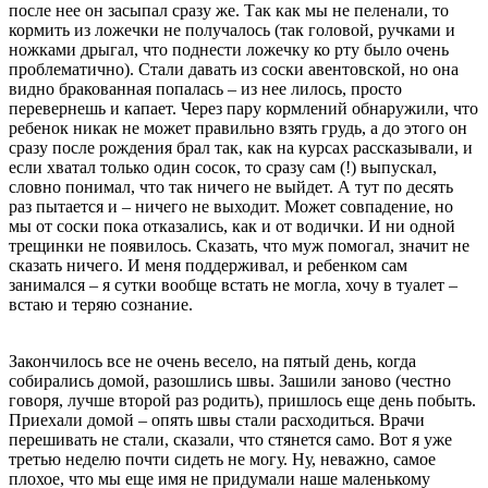
после нее он засыпал сразу же. Так как мы не пеленали, то
кормить из ложечки не получалось (так головой, ручками и
ножками дрыгал, что поднести ложечку ко рту было очень
проблематично). Стали давать из соски авентовской, но она
видно бракованная попалась – из нее лилось, просто
перевернешь и капает. Через пару кормлений обнаружили, что
ребенок никак не может правильно взять грудь, а до этого он
сразу после рождения брал так, как на курсах рассказывали, и
если хватал только один сосок, то сразу сам (!) выпускал,
словно понимал, что так ничего не выйдет. А тут по десять
раз пытается и – ничего не выходит. Может совпадение, но
мы от соски пока отказались, как и от водички. И ни одной
трещинки не появилось. Сказать, что муж помогал, значит не
сказать ничего. И меня поддерживал, и ребенком сам
занимался – я сутки вообще встать не могла, хочу в туалет –
встаю и теряю сознание.
Закончилось все не очень весело, на пятый день, когда
собирались домой, разошлись швы. Зашили заново (честно
говоря, лучше второй раз родить), пришлось еще день побыть.
Приехали домой – опять швы стали расходиться. Врачи
перешивать не стали, сказали, что стянется само. Вот я уже
третью неделю почти сидеть не могу. Ну, неважно, самое
плохое, что мы еще имя не придумали наше маленькому