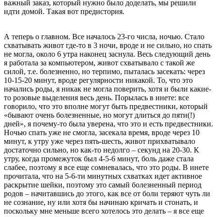
важный заказ, который нужно было доделать, мы решили
идти домой. Такая вот предистория.
А теперь о главном. Все началось 23-го числа, ночью. Стало
схватывать живот где-то в 3 ночи, вроде и не сильно, но спать
не могла, около 6 утра наконец заснула. Весь следующий день
я работала за компьютером, живот схватывало с такой же
силой, т.е. болезненно, но терпимо, пыталась засекать: через
10-15-20 минут, вроде регулярности никакой. То, что это
начались роды, я никак не могла поверить, хотя и были какие-
то розовые выделения весь день. Порылась в инете: все
говорило, что это вполне могут быть предвестники, который
«бывают очень болезненные, но могут длиться до пяти(!)
дней», я почему-то была уверена, что это и есть предвестники.
Ночью спать уже не смогла, засекала время, вроде через 10
минут, к утру уже через пять-шесть, живот прихватывало
достаточно сильно, но как-то недолго – секунд на 20-30. К
утру, когда промежуток был 4-5-6 минут, боль даже стала
слабее, поэтому я все еще сомневалась, что это роды. В инете
прочитала, что на 5-6-ти минутных схватках идет активное
раскрытие шейки, поэтому это самый болезненный период
родов – начитавшись до этого, как все от боли теряют чуть ли
не сознание, ну или хотя бы начинаю кричать и стонать, и
поскольку мне меньше всего хотелось это делать – я все еще