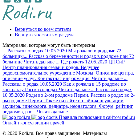
Вернуться ко всем статьям
Вернуться к статьям раздела
Материалы, которые могут быть интересны
...
Рассказы о родах
10.05.2020
Мы рожали в роддоме 72
больницы...
Рассказ о беременности и родах в роддоме при 72
больнице
Читать дальше
...
Где рожать
12.05.2020
ЦПСиР
Центр планирования семьи и родов. Ведущее
родовспомогательное учреждение Москвы. Описание центра,
описание услуг. Контактная информация.
Читать дальше
...
Рассказы о родах
10.05.2020
Как я рожала в 15 роддоме по
контракту
Рассказ о родах
Читать дальше
...
Рассказы о родах
10.05.2020
Роды во 2-ом роддоме Перми.
Рассказ о родах во 2-
ом роддоме Перми. Также на сайте онлайн-консультации
акушера, гинеколога, педиатра, неонатолога. Форум, рейтинг
роддомов, рас...
Читать дальше
Правила пользования сайтом rodi.ru
Онлайн консультации врачей
© 2020 Rodi.ru. Все права защищены. Материалы