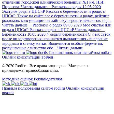
отделении городской клинической больницы №1 им. Н.И.
Пирогова.
Читать дальше
...
Рассказы о родах
12.05.2020
Экстрим-роды в ЦПСиР
Рассказ о беременности и родах в
ЦПСиР. Также на сайте все о беременности и родах, рейтинг
роддомов, консультации он-лайн акушеров,гинекологов, пед...
Читать дальше
...
Рассказы о родах
09.05.2020
Мое счастье или
роды в ЦПСиР
Рассказ о родах в ЦПСиР
Читать дальше
...
Беременность
10.05.2020
4 неделя беременности
С 7-ых суток
после оплодотворения начинается имплантация - внедрение
зародыша в стенку матки. Выделяются особые ферменты,
разрушающие слизистую обо...
Читать дальше
Правила пользования сайтом rodi.ru
Онлайн консультации врачей
© 2020 Rodi.ru. Все права защищены. Материалы
принадлежат правообладателям.
Методика оценок
Рекламодателям
Правила пользования сайтом rodi.ru
Онлайн консультации
врачей