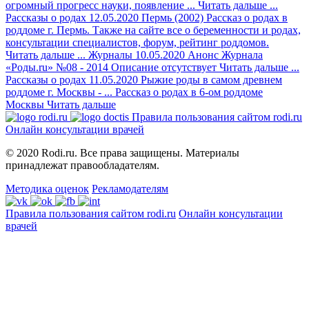
огромный прогресс науки, появление ...
Читать дальше
...
Рассказы о родах
12.05.2020
Пермь (2002)
Рассказ о родах в
роддоме г. Пермь. Также на сайте все о беременности и родах,
консультации специалистов, форум, рейтинг роддомов.
Читать дальше
...
Журналы
10.05.2020
Анонс Журнала
«Роды.ru» №08 - 2014
Описание отсутствует
Читать дальше
...
Рассказы о родах
11.05.2020
Рыжие роды в самом древнем
роддоме г. Москвы - ...
Рассказ о родах в 6-ом роддоме
Москвы
Читать дальше
Правила пользования сайтом rodi.ru
Онлайн консультации врачей
© 2020 Rodi.ru. Все права защищены. Материалы
принадлежат правообладателям.
Методика оценок
Рекламодателям
Правила пользования сайтом rodi.ru
Онлайн консультации
врачей