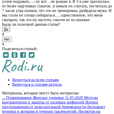
успев подумать…- ну вот…не рожаю я. В 5 я уже проснулась
от более ощутимых схваток и начала их считать, посчитала до
7 часов утра поняла, что это не тренировка, разбудила мужа. И
мы стали не спеша собираться…..единственное, что меня
смущало, так это их частота, совсем не по книжке.
Была ли полезной данная статья?
Да
0
Нет
0
Поделиться статьей:
Вернуться ко всем статьям
Вернуться к статьям раздела
Материалы, которые могут быть интересны
...
Планирование
Женское здоровье
11.05.2020
Методы
контрацепции и защиты от половых инфекций
Вопрос
предохранения от нежелательной беременности беспокоит
мужчин и женщин в течении тысячелетий. Несмотря на