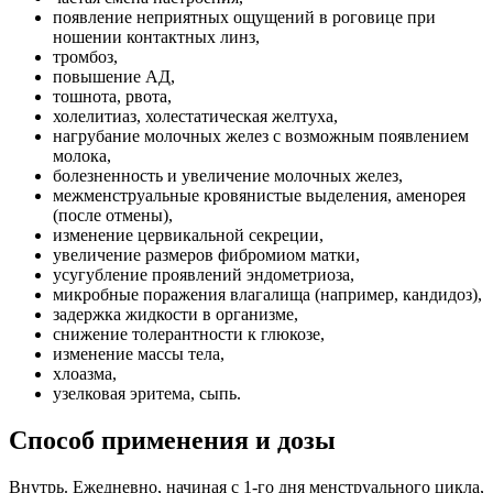
появление неприятных ощущений в роговице при
ношении контактных линз,
тромбоз,
повышение АД,
тошнота, рвота,
холелитиаз, холестатическая желтуха,
нагрубание молочных желез с возможным появлением
молока,
болезненность и увеличение молочных желез,
межменструальные кровянистые выделения, аменорея
(после отмены),
изменение цервикальной секреции,
увеличение размеров фибромиом матки,
усугубление проявлений эндометриоза,
микробные поражения влагалища (например, кандидоз),
задержка жидкости в организме,
снижение толерантности к глюкозе,
изменение массы тела,
хлоазма,
узелковая эритема, сыпь.
Способ применения и дозы
Внутрь. Ежедневно, начиная с 1-го дня менструального цикла,