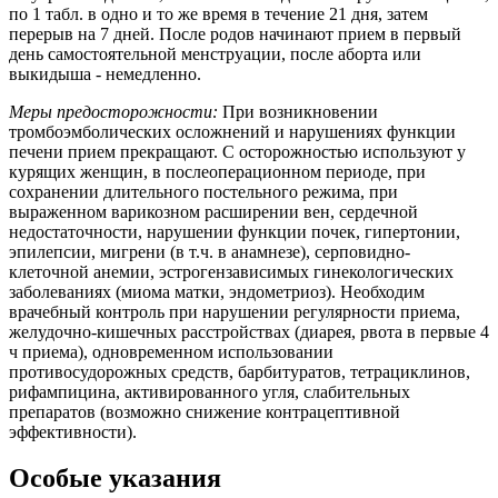
по 1 табл. в одно и то же время в течение 21 дня, затем
перерыв на 7 дней. После родов начинают прием в первый
день самостоятельной менструации, после аборта или
выкидыша - немедленно.
Меры предосторожности:
При возникновении
тромбоэмболических осложнений и нарушениях функции
печени прием прекращают. С осторожностью используют у
курящих женщин, в послеоперационном периоде, при
сохранении длительного постельного режима, при
выраженном варикозном расширении вен, сердечной
недостаточности, нарушении функции почек, гипертонии,
эпилепсии, мигрени (в т.ч. в анамнезе), серповидно-
клеточной анемии, эстрогензависимых гинекологических
заболеваниях (миома матки, эндометриоз). Необходим
врачебный контроль при нарушении регулярности приема,
желудочно-кишечных расстройствах (диарея, рвота в первые 4
ч приема), одновременном использовании
противосудорожных средств, барбитуратов, тетрациклинов,
рифампицина, активированного угля, слабительных
препаратов (возможно снижение контрацептивной
эффективности).
Особые указания