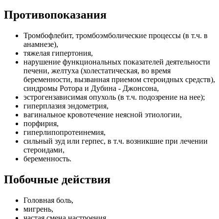
Противопоказания
Тромбофлебит, тромбоэмболические процессы (в т.ч. в
анамнезе),
тяжелая гипертония,
нарушение функциональных показателей деятельности
печени, желтуха (холестатическая, во время
беременности, вызванная приемом стероидных средств),
синдромы Ротора и Дубина - Джонсона,
эстрогензависимая опухоль (в т.ч. подозрение на нее);
гиперплазия эндометрия,
вагинальное кровотечение неясной этиологии,
порфирия,
гиперлипопротеинемия,
сильный зуд или герпес, в т.ч. возникшие при лечении
стероидами,
беременность.
Побочные действия
Головная боль,
мигрень,
частая смена настроения,