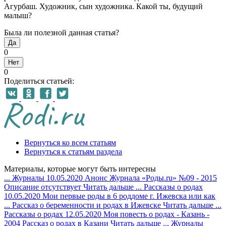
Агурбаш. Художник, сын художника. Какой ты, будущий
малыш?
Была ли полезной данная статья?
Да
0
Нет
0
Поделиться статьей:
Вернуться ко всем статьям
Вернуться к статьям раздела
Материалы, которые могут быть интересны
...
Журналы
10.05.2020
Анонс Журнала «Роды.ru» №09 - 2015
Описание отсутствует
Читать дальше
...
Рассказы о родах
10.05.2020
Мои первые роды в 6 роддоме г. Ижевска или как
...
Рассказ о беременности и родах в Ижевске
Читать дальше
...
Рассказы о родах
12.05.2020
Моя повесть о родах - Казань -
2004
Рассказ о родах в Казани
Читать дальше
...
Журналы