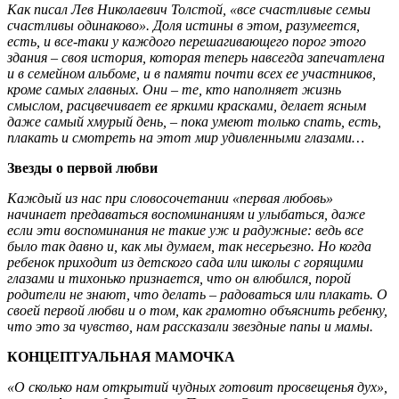
Как писал Лев Николаевич Толстой, «все счастливые семьи
счастливы одинаково». Доля истины в этом, разумеется,
есть, и все-таки у каждого перешагивающего порог этого
здания – своя история, которая теперь навсегда запечатлена
и в семейном альбоме, и в памяти почти всех ее участников,
кроме самых главных. Они – те, кто наполняет жизнь
смыслом, расцвечивает ее яркими красками, делает ясным
даже самый хмурый день, – пока умеют только спать, есть,
плакать и смотреть на этот мир удивленными глазами…
Звезды о первой любви
Каждый из нас при словосочетании «первая любовь»
начинает предаваться воспоминаниям и улыбаться, даже
если эти воспоминания не такие уж и радужные: ведь все
было так давно и, как мы думаем, так несерьезно. Но когда
ребенок приходит из детского сада или школы с горящими
глазами и тихонько признается, что он влюбился, порой
родители не знают, что делать – радоваться или плакать. О
своей первой любви и о том, как грамотно объяснить ребенку,
что это за чувство, нам рассказали звездные папы и мамы.
КОНЦЕПТУАЛЬНАЯ МАМОЧКА
«О сколько нам открытий чудных готовит просвещенья дух»,