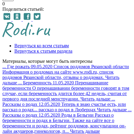
0
Поделиться статьей:
Вернуться ко всем статьям
Вернуться к статьям раздела
Материалы, которые могут быть интересны
...
Где рожать
09.05.2020
Список роддомов Рязанской области
Информация о роддомах на сайте www.rodi.ru, список
роддомов Рязанской области, отзывы о роддомах.
Читать
дальше
...
Беременность
11.05.2020
Перенашивание
беременности
О перенашивании беременности говорят в том
случае, если беременность длится более 42 недель, считая от
первого дня последней менструации.
Читать дальше
...
Рассказы о родах
12.05.2020
Теперь я знаю счастье есть, или
рассказ о родах...
рассказ о родах в Люберцах
Читать дальше
...
Рассказы о родах
12.05.2020
Роды в Бельгии
Рассказ о
беременности и родах в Бельгии. Также на сайте все о
беременности и родах, рейтинг роддомов, консультации он-
лайн акушеров,гинекологов, п...
Читать дальше