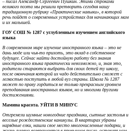
–
писал Александр Сергеевич Пушкин. Этими строками
великого поэта мы решили претворить сегодня нашу
традиционную рубрику «Практические навыки», в которой
речь пойдет о современных устройствах для начинающих мам
и их малышей.
ГОУ СОШ № 1287 с углубленным изучением английского
языка
В современном мире изучение иностранного языка – это не
дань моде или чья-то прихоть, это вклад в собственное
будущее. Сейчас найти достойную работу без знания
иностранного языка практически невозможно, и, зная это,
родители стараются выбрать для своих детей ту школу,
после окончания которой их чадо действительно сможет с
легкостью поступить в любой вуз страны. Школа № 1287
может по праву гордиться не только прекрасным уровнем
преподавания иностранных языков, но и многими другими
достижениями.
Мамина красота.
УЙТИ В МИНУС
Отгремели шумные новогодние праздники, сытные застолья и
веселые рождественские каникулы. В квартирах убраны
нарядные елки, нашли свое место многочисленные подарки, и
жизнь плавно возвращается в привычное русло, оставляя нам