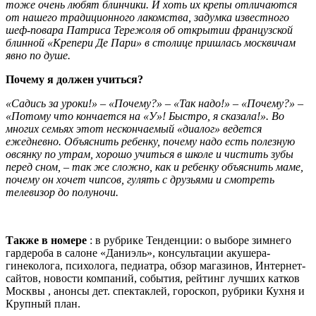
тоже очень любят блинчики. И хоть их крепы отличаются
от нашего традиционного лакомства, задумка известного
шеф-повара Патриса Тережоля об открытии французской
блинной «Крепери Де Пари» в столице пришлась москвичам
явно по душе.
Почему я должен учиться?
«Садись за уроки!»
–
«Почему?»
–
«Так надо!»
–
«Почему?»
–
«Потому что кончается на «У»! Быстро, я сказала!». Во
многих семьях этот нескончаемый «диалог» ведется
ежедневно. Объяснить ребенку, почему надо есть полезную
овсянку по утрам, хорошо учиться в школе и чистить зубы
перед сном, – так же сложно, как и ребенку объяснить маме,
почему он хочет чипсов, гулять с друзьями и смотреть
телевизор до полуночи.
Также в номере
: в рубрике Тенденции: о выборе зимнего
гардероба в салоне «Даниэль», консультации акушера-
гинеколога, психолога, педиатра, обзор магазинов, Интернет-
сайтов, новости компаний, события, рейтинг лучших катков
Москвы , анонсы дет. спектаклей, гороскоп, рубрики Кухня и
Крупный план.