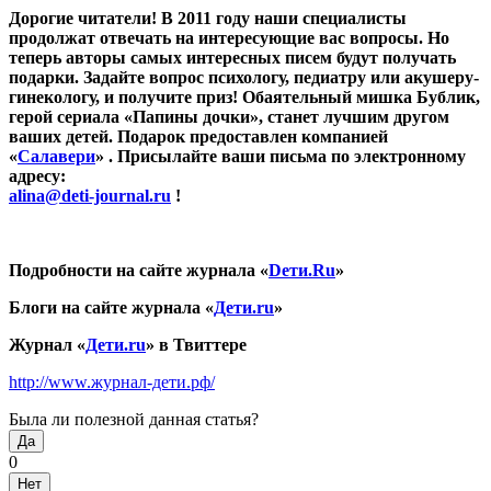
Дорогие читатели! В 2011 году наши специалисты
продолжат отвечать на интересующие вас вопросы. Но
теперь авторы самых интересных писем будут получать
подарки. Задайте вопрос психологу, педиатру или акушеру-
гинекологу, и получите приз! Обаятельный мишка Бублик,
герой сериала «Папины дочки», станет лучшим другом
ваших детей. Подарок предоставлен компанией
«
Салавери
»
. Присылайте ваши письма по электронному
адресу:
alina@deti-journal.ru
!
Подробности на сайте журнала «
D
ети.Ru
»
Блоги на сайте журнала «
Дети.
ru
»
Журнал «
Дети.
ru
» в Твиттере
http://www.журнал-дети.рф/
Была ли полезной данная статья?
Да
0
Нет