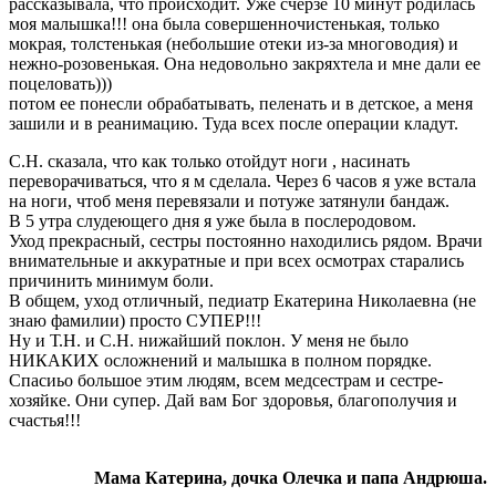
рассказывала, что происходит. Уже счерзе 10 минут родилась
моя малышка!!! она была совершенночистенькая, только
мокрая, толстенькая (небольшие отеки из-за многоводия) и
нежно-розовенькая. Она недовольно закряхтела и мне дали ее
поцеловать)))
потом ее понесли обрабатывать, пеленать и в детское, а меня
зашили и в реанимацию. Туда всех после операции кладут.
С.Н. сказала, что как только отойдут ноги , насинать
переворачиваться, что я м сделала. Через 6 часов я уже встала
на ноги, чтоб меня перевязали и потуже затянули бандаж.
В 5 утра слудеющего дня я уже была в послеродовом.
Уход прекрасный, сестры постоянно находились рядом. Врачи
внимательные и аккуратные и при всех осмотрах старались
причинить минимум боли.
В общем, уход отличный, педиатр Екатерина Николаевна (не
знаю фамилии) просто СУПЕР!!!
Ну и Т.Н. и С.Н. нижайший поклон. У меня не было
НИКАКИХ осложнений и малышка в полном порядке.
Спасиьо большое этим людям, всем медсестрам и сестре-
хозяйке. Они супер. Дай вам Бог здоровья, благополучия и
счастья!!!
Мама Катерина, дочка Олечка и папа Андрюша.