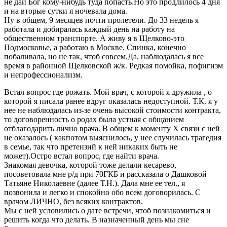
не дай Бог кому-нибудь туда попасть.Но это продлилось 4 дня
и на вторые сутки я ночевала дома.
Ну в общем, 9 месяцев почти пролетели. До 33 недель я
работала и добиралась каждый день на работу на
общественном транспорте. А живу я в Щелково-это
Подмосковье, а работаю в Москве. Спинка, конечно
побаливала, но не так, чтоб совсем.Да, наблюдалась я все
время в районной Щелковской ж/к. Редкая помойка, пофигизм
и непрофессионализм.
Встал вопрос где рожать. Мой врач, с которой я дружила , о
которой я писала ранее вдруг оказалась недоступной. Т.К. я у
нее не наблюдалась из-зе очень высокой стоимости контракта,
то договоренность о родах была устная с общанием
отблагодарить лично врача. В общем к моменту Х связи с ней
не оказалось ( какпотом выяснилось, у нее случилась трагедия
в семье, так что претензий к ней никаких быть не
может).Остро встал вопрос, где найти врача.
Знакомая девочка, которой тоже делали кесарево,
посоветовала мне р/д при 70ГКБ и рассказала о Дашковой
Татьяне Николаевне (далее Т.Н.). Дала мне ее тел., я
позвонила и легко и спокойно обо всем договорилась. С
врачом ЛИЧНО, без всяких контрактов.
Мы с ней условились о дате встречи, чтоб познакомиться и
решить когда что делать. В назначенный день мы сне