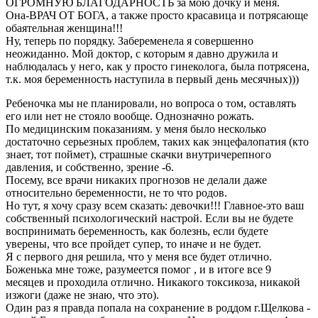
ОГРОМНУЮ БЛАГОДАРНОСТЬ за мою дочку и меня.
Она-ВРАЧ ОТ БОГА, а также просто красавица и потрясающе
обаятельная женщина!!!
Ну, теперь по порядку. Забеременела я совершенно
неожиданно. Мой доктор, с которым я давно дружила и
наблюдалась у него, как у просто гинеколога, была потрясена,
т.к. моя беременность наступила в первый день месячных)))
Ребеночка мы не планировали, но вопроса о том, оставлять
его или нет не стояло вообще. Однозначно рожать.
По медицинским показаниям. у меня было несколько
достаточно серьезных проблем, таких как энцефалопатия (кто
знает, тот поймет), страшные скачки внутричерепного
давления, и собственно, зрение -6.
Посему, все врачи никаких прогнозов не делали даже
относительно беременности, не то что родов.
Но тут, я хочу сразу всем сказать: девочки!!! Главное-это ваш
собственный психологический настрой. Если вы не будете
воспринимать беременность, как болезнь, если будете
уверены, что все пройдет супер, то иначе и не будет.
Я с первого дня решила, что у меня все будет отлично.
Боженька мне тоже, разумеется помог , и в итоге все 9
месяцев и проходила отлично. Никакого токсикоза, никакой
изжоги (даже не знаю, что это).
Один раз я правда попала на сохранение в роддом г.Щелкова -