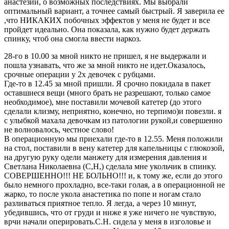
анастезии, о возможных последствиях. Мы выбрали
оптимальный вариант, а точнее самый быстрый. Я заверила ее
,что НИКАКИХ побочных эффектов у меня не будет и все
пройдет идеально. Она показала, как нужно будет держать
спинку, чтоб она смогла ввести наркоз.
28-го в 10.00 за мной никто не пришел, я не выдержали и
пошла узнавать, что же за мной никто не идет.Оказалось,
срочные операции у 2х девочек с рубцами.
Где-то в 12.45 за мной пришли. Я срочно покидала в пакет
оставшиеся вещи (много брать не разрешают, только самое
необходимое), мне поставили мочевой катетер (до этого
сделали клизму, неприятно, конечно, но терпимо)и повезли. я
с улыбкой махала девочкам из патологии рукой,и совершенно
не волновалось, честное слово!
В операционную мы приехали где-то в 12.55. Меня положили
на стол, поставили в вену катетер для капельницы с глюкозой,
на другую руку одели манжету для измерения давления и
Светлана Николаевна (С,Н,) сделала мне укольчик в спинку.
СОВЕРШЕННО!!! НЕ БОЛЬНО!!! и, к тому же, если до этого
было немного прохладно, все-таки голая, а в операционной не
жарко, то после укола анастетика по попе и ногам стало
разливаться приятное тепло. Я легда, а через 10 минут,
убедившись, что от груди и ниже я уже ничего не чувствую,
врчи начали оперировать.С.Н. сидела у меня в изголовье и