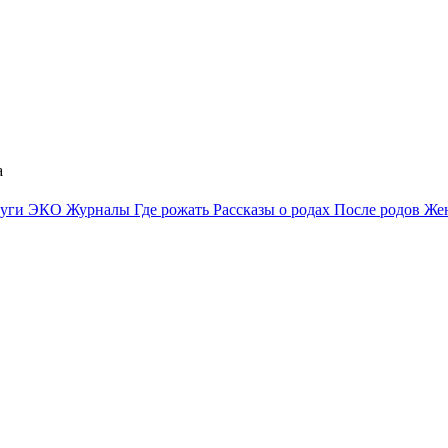
а
луги
ЭКО
Журналы
Где рожать
Рассказы о родах
После родов
Жен