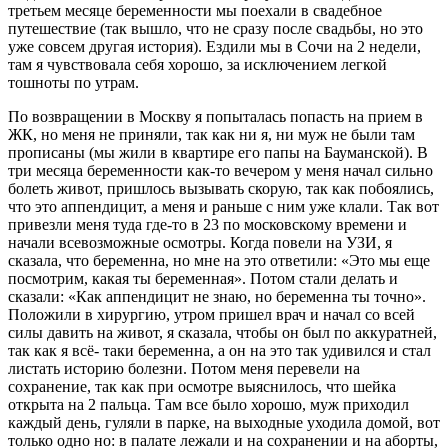
третьем месяце беременности мы поехали в свадебное
путешествие (так вышло, что не сразу после свадьбы, но это
уже совсем другая история). Ездили мы в Сочи на 2 недели,
там я чувствовала себя хорошо, за исключением легкой
тошноты по утрам.
По возвращении в Москву я попыталась попасть на прием в
ЖК, но меня не приняли, так как ни я, ни муж не были там
прописаны (мы жили в квартире его папы на Бауманской). В
три месяца беременности как-то вечером у меня начал сильно
болеть живот, пришлось вызывать скорую, так как побоялись,
что это аппендицит, а меня и раньше с ним уже клали. Так вот
привезли меня туда где-то в 23 по московскому времени и
начали всевозможные осмотры. Когда повели на УЗИ, я
сказала, что беременна, но мне на это ответили: «Это мы еще
посмотрим, какая ты беременная». Потом стали делать и
сказали: «Как аппендицит не знаю, но беременна ты точно».
Положили в хирургию, утром пришел врач и начал со всей
силы давить на живот, я сказала, чтобы он был по аккуратней,
так как я всё- таки беременна, а он на это так удивился и стал
листать историю болезни. Потом меня перевели на
сохранение, так как при осмотре выяснилось, что шейка
открыта на 2 пальца. Там все было хорошо, муж приходил
каждый день, гуляли в парке, на выходные уходила домой, вот
только одно но: в палате лежали и на сохранении и на аборты,