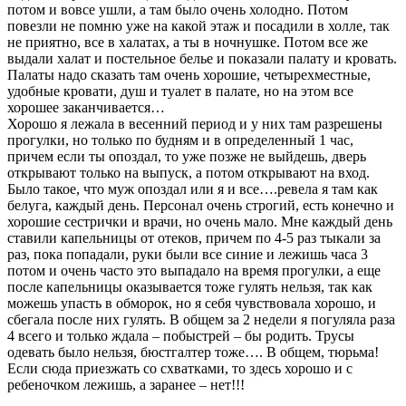
потом и вовсе ушли, а там было очень холодно. Потом
повезли не помню уже на какой этаж и посадили в холле, так
не приятно, все в халатах, а ты в ночнушке. Потом все же
выдали халат и постельное белье и показали палату и кровать.
Палаты надо сказать там очень хорошие, четырехместные,
удобные кровати, душ и туалет в палате, но на этом все
хорошее заканчивается…
Хорошо я лежала в весенний период и у них там разрешены
прогулки, но только по будням и в определенный 1 час,
причем если ты опоздал, то уже позже не выйдешь, дверь
открывают только на выпуск, а потом открывают на вход.
Было такое, что муж опоздал или я и все….ревела я там как
белуга, каждый день. Персонал очень строгий, есть конечно и
хорошие сестрички и врачи, но очень мало. Мне каждый день
ставили капельницы от отеков, причем по 4-5 раз тыкали за
раз, пока попадали, руки были все синие и лежишь часа 3
потом и очень часто это выпадало на время прогулки, а еще
после капельницы оказывается тоже гулять нельзя, так как
можешь упасть в обморок, но я себя чувствовала хорошо, и
сбегала после них гулять. В общем за 2 недели я погуляла раза
4 всего и только ждала – побыстрей – бы родить. Трусы
одевать было нельзя, бюстгалтер тоже…. В общем, тюрьма!
Если сюда приезжать со схватками, то здесь хорошо и с
ребеночком лежишь, а заранее – нет!!!