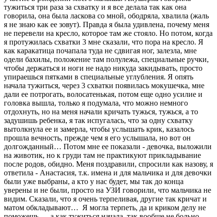
тужиться три раза за схватку и я все делала так как она
говорила, она была ласкова со мной, ободряла, хвалила (жаль
я не знаю как ее зовут). Правда я была удивлена, почему меня
не перевели на кресло, которое там же стояло. Но потом, когда
я протужилась схватки 3 мне сказали, что пора на кресло. Я
как каракатица почапала туда не сдвигая ног, залезла, мне
одели бахилы, положение там полулежа, специальные ручки,
чтобы держаться и ноги не надо никуда закидывать, просто
упираешься пятками в специальные углубления. Я опять
начала тужиться, через 3 схватки появилась мокушечка, мне
дали ее потрогать, волосатенькая, потом еще одно усилие и
головка вышла, только я подумала, что можно немного
отдохнуть, но на меня начали кричать тужься, тужься, а то
задушишь ребенка, я так испугалась, что за одну схватку
вытолкнула ее и замерла, чтобы услышать крик, казалось
прошла вечность, прежде чем я его услышала, но вот он
долгожданный… Потом мне ее показали - девочка, выложили
на животик, но к груди там не практикуют прикладывание
после родов, обидно. Меня поздравили, спросили как назову, я
ответила - Анастасия, т.к. имена и для мальчика и для девочки
были уже выбраны, а кто у нас будет, мы так до конца
уверены и не были, просто на УЗИ говорили, что мальчика не
видим. Сказали, что я очень терпеливая, другие так кричат и
матом обкладывают… Я могла терпеть, да и криком делу не
поможешь…, а как тужиться начала, так вообще не больно