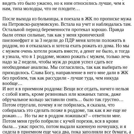
видеть это было ужасно, но к ним относились лучше, чем к
нам, типа молодцы, что не плодите…
После выхода из больницы, я поехала в ЖК по прописке мужа
на Петровско-разумовскую. Встала на учет и наблюдалась там.
Остальной период беременности протекал хорошо. Правда
были отеки сильные, так как у меня хронический
пиелонефрит и за 3 недели до ПДР меня хотели положить в
роддом, но я отказалась и хотела ехать рожать из дома. Но мы
с мужем очень хотели рожать вместе, а денег не было, и тогда
я узнала, что в 1 роддоме, можно рожать с мужем, только лечь
надо за 2 недели, чтобы муж до родов успел сдать все
необходимые анализы. Мы согласились, так как выбирать не
приходилось. Слава Богу, направление в него мне дали в ЖК
без проблем, так как рассудили - лучше туда, чем никуда
вообще…
И вот я в приемном роддома: Вещи все отдать, ничего нельзя
с собой взять, кроме резиновых или кожаных тапок, даже
обручальное кольцо заставили снять… было так грустно…
Потом отругали, почему я не побрилась, я сказала, что
собиралась это сделать позже в роддоме, так как я же еще не
рожаю…. Но ты же в роддом ложишься? – ответили мне.
Потом меня грубо побрили c кучей порезов, вся в крови
была… ужас просто, потом выдали казенную ночнушку, и я
сидела в приемном еще часа два, пока заполняли все бумаги, а