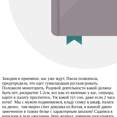
Заходим в приемное, нас уже ждут, Паола позвонила,
предупредила, что едет сумасшедшая русская рожать.
Положили мониторить. Родовой деятельности какой должна
быть нет, раскрытие 1-2см, все как-то вяленько у вас, синьора,
идите в палату проспитесь. Уж какой тут сон, даже если 2 часа
ночи! Мы с мужем подмимаемся, кладу сумку в шкаф, палата
на двоих, там мирно спит девушка из Китая, в ванной давно
замоченное в тазике белье с характерным запахом! Садимся в
коридоре в зале ожидания, беру журнал, начинаю разгадывать