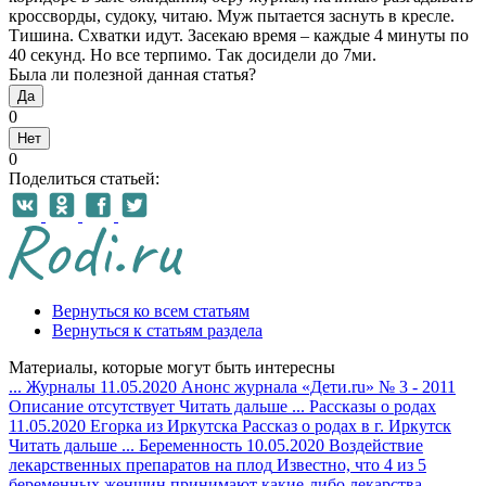
кроссворды, судоку, читаю. Муж пытается заснуть в кресле.
Тишина. Схватки идут. Засекаю время – каждые 4 минуты по
40 секунд. Но все терпимо. Так досидели до 7ми.
Была ли полезной данная статья?
Да
0
Нет
0
Поделиться статьей:
Вернуться ко всем статьям
Вернуться к статьям раздела
Материалы, которые могут быть интересны
...
Журналы
11.05.2020
Анонс журнала «Дети.ru» № 3 - 2011
Описание отсутствует
Читать дальше
...
Рассказы о родах
11.05.2020
Егорка из Иркутска
Рассказ о родах в г. Иркутск
Читать дальше
...
Беременность
10.05.2020
Воздействие
лекарственных препаратов на плод
Известно, что 4 из 5
беременных женщин принимают какие-либо лекарства,