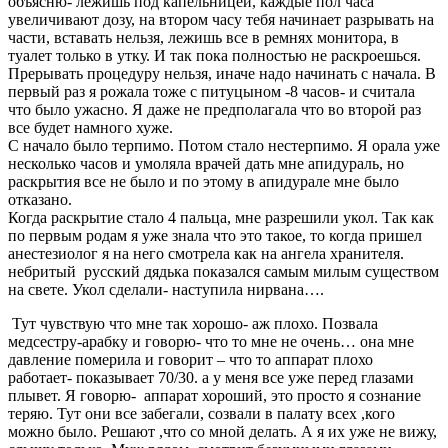
объясню- лежишь под капельницей, каждые пол часа
увеличивают дозу, на втором часу тебя начинает разрывать на
части, вставать нельзя, лежишь все в ремнях монитора, в
туалет только в утку. И так пока полностью не раскроешься.
Прерывать процедуру нельзя, иначе надо начинать с начала. В
первый раз я рожала тоже с питуцыном -8 часов- и считала
что было ужасно. Я даже не предполагала что во второй раз
все будет намного хуже.
С начало было терпимо. Потом стало нестерпимо. Я орала уже
несколько часов и умоляла врачей дать мне апидураль, но
раскрытия все не было и по этому в апидурале мне было
отказано.
Когда раскрытие стало 4 пальца, мне разрешили укол. Так как
по первым родам я уже знала что это такое, то когда пришел
анестезиолог я на него смотрела как на ангела хранителя.
небритый русский дядька показался самым милым существом
на свете. Укол сделали- наступила нирвана….
Тут чувствую что мне так хорошо- аж плохо. Позвала
медсестру-арабку и говорю- что то мне не очень… она мне
давление померила и говорит – что то аппарат плохо
работает- показывает 70/30. а у меня все уже перед глазами
плывет. Я говорю- аппарат хороший, это просто я сознание
теряю. Тут они все забегали, созвали в палату всех ,кого
можно было. Решают ,что со мной делать. А я их уже не вижу,