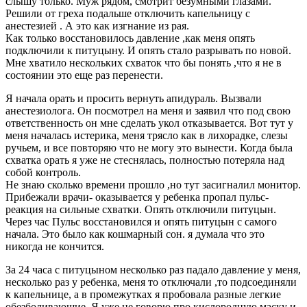
слышу только. Муж рядом, смотрит безумными глазами.
Решили от греха подальше отключить капельницу с
анестезией . А это как изгнание из рая.
Как только восстановилось давление ,как меня опять
подключили к питуцыну. И опять стало разрывать по новой.
Мне хватило нескольких схваток что бы понять ,что я не в
состоянии это еще раз перенести.
Я начала орать и просить вернуть апидураль. Вызвали
анестезиолога. Он посмотрел на меня и заявил что под свою
ответственность он мне сделать укол отказывается. Вот тут у
меня началась истерика, меня трясло как в лихорадке, слезы
ручьем, и все повторяю что не могу это вынести. Когда была
схватка орать я уже не стеснялась, полностью потеряла над
собой контроль.
Не знаю сколько времени прошло ,но тут засигналил монитор.
Прибежали врачи- оказывается у ребенка пропал пульс-
реакция на сильные схватки. Опять отключили питуцын.
Через час Пульс восстановился и опять питуцын с самого
начала. Это было как кошмарный сон. я думала что это
никогда не кончится.
За 24 часа с питуцыном несколько раз падало давление у меня,
несколько раз у ребенка, меня то отключали ,то подсоединяли
к капельнице, а в промежутках я пробовала разные легкие
обезболивающие. Я уже не говорю про кислородную маску и