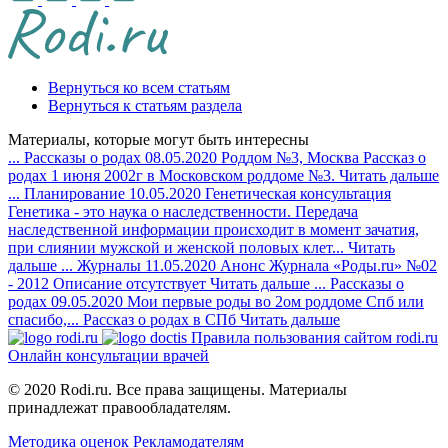
Вернуться ко всем статьям
Вернуться к статьям раздела
Материалы, которые могут быть интересны
...
Рассказы о родах
08.05.2020
Роддом №3, Москва
Рассказ о
родах 1 июня 2002г в Московском роддоме №3.
Читать дальше
...
Планирование
10.05.2020
Генетическая консультация
Генетика - это наука о наследственности. Передача
наследственной информации происходит в момент зачатия,
при слиянии мужской и женской половых клет...
Читать
дальше
...
Журналы
11.05.2020
Анонс Журнала «Роды.ru» №02
- 2012
Описание отсутствует
Читать дальше
...
Рассказы о
родах
09.05.2020
Мои первые роды во 2ом роддоме Спб или
спасибо,...
Рассказ о родах в СПб
Читать дальше
Правила пользования сайтом rodi.ru
Онлайн консультации врачей
© 2020 Rodi.ru. Все права защищены. Материалы
принадлежат правообладателям.
Методика оценок
Рекламодателям