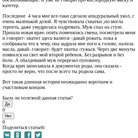
катетер.
Последние 4 часа мне все-таки сделали апидуральный укол, с
очень маленькой дозой. Я чувствовала схватки ,но могла
терпеть, даже умудрилась подремать. Муж спал на стуле.
Пришла новая врач- опять поменялась смена, посмотрела меня
и говорит- хватит здесь валятся –давай рожать. пока я
соображала что к чему, она задрала мне ноги к голове, налила
масла, давай- говорит- будет хватка -тужься. Через две минуты
появился на свет мой второй ребенок. Без разрывов и без
боли. А обалдевший муж перерезал пуповину.
Когда врач записывала в документах роды, она сказала -
просто не верю, что после всего ты родила сама.
Вот такая длинная история неожиданно коротким и
счастливым концом.
Была ли полезной данная статья?
Да
0
Нет
0
Поделиться статьей: