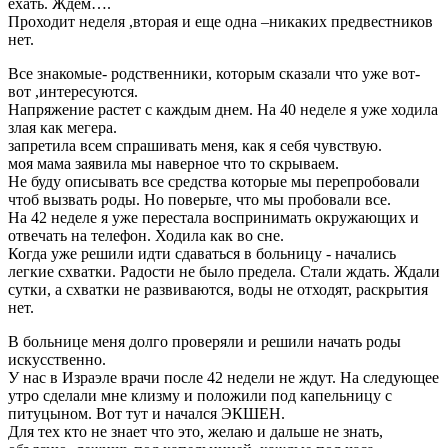
ехать. Ждем….
Проходит неделя ,вторая и еще одна –никаких предвестников
нет.
Все знакомые- родственники, которым сказали что уже вот-
вот ,интересуются.
Напряжение растет с каждым днем. На 40 неделе я уже ходила
злая как мегера.
запретила всем спрашивать меня, как я себя чувствую.
моя мама заявила мы наверное что то скрываем.
Не буду описывать все средства которые мы перепробовали
чтоб вызвать роды. Но поверьте, что мы пробовали все.
На 42 неделе я уже перестала воспринимать окружающих и
отвечать на телефон. Ходила как во сне.
Когда уже решили идти сдаваться в больницу - начались
легкие схватки. Радости не было предела. Стали ждать. Ждали
сутки, а схватки не развиваются, воды не отходят, раскрытия
нет.
В больнице меня долго проверяли и решили начать роды
искусственно.
У нас в Израэле врачи после 42 недели не ждут. На следующее
утро сделали мне клизму и положили под капельницу с
питуцыном. Вот тут и начался ЭКШЕН.
Для тех кто не знает что это, желаю и дальше не знать,