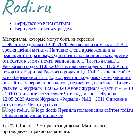
Вернуться ко всем статьям
Вернуться к статьям раздела
Материалы, которые могут быть интересны
...
Женское здоровье
12.05.2020
Эрозия шейки матки
«У Вас
эрозия шейки матки». На такие слова врача женщины
реагируют по-разному. Одни начинают волноваться, другие
относятся к этому почти равнодушно...
Читать дальше
...
Рассказы о родах
11.05.2020
Бесплатные роды в ЦПСиР или
рождения Кирилла
Рассказ о родах в ЦПСиР. Также на сайте
все о беременности и родах, рейтинг роддомов, консультации
он-лайн акушеров,гинекологов, педиатров, генетик...
Читать
дальше
...
Журналы
12.05.2020
Анонс журнала «Дети.ru» № 10
- 2010
Описание отсутствует
Читать дальше
...
Журналы
12.05.2020
Анонс Журнала «Роды.ru» №12 - 2011
Описание
отсутствует
Читать дальше
Правила пользования сайтом rodi.ru
Онлайн консультации врачей
© 2020 Rodi.ru. Все права защищены. Материалы
принадлежат правообладателям.