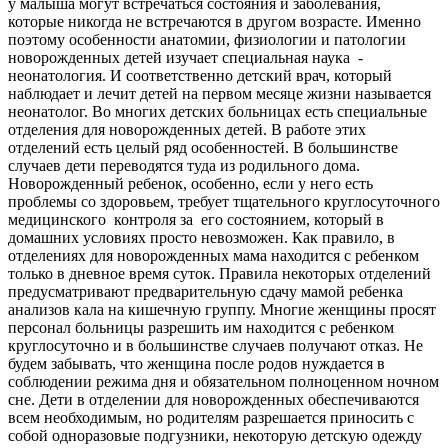
у малыша могут встречаться состояния и заболевания,
которые никогда не встречаются в другом возрасте. Именно
поэтому особенности анатомии, физиологии и патологии
новорожденных детей изучает специальная наука -
неонатология. И соответственно детский врач, который
наблюдает и лечит детей на первом месяце жизни называется
неонатолог. Во многих детских больницах есть специальные
отделения для новорожденных детей. В работе этих
отделений есть целый ряд особенностей. В большинстве
случаев дети переводятся туда из родильного дома.
Новорожденный ребенок, особенно, если у него есть
проблемы со здоровьем, требует тщательного круглосуточного
медицинского контроля за его состоянием, который в
домашних условиях просто невозможен. Как правило, в
отделениях для новорожденных мама находится с ребенком
только в дневное время суток. Правила некоторых отделений
предусматривают предварительную сдачу мамой ребенка
анализов кала на кишечную группу. Многие женщины просят
персонал больницы разрешить им находится с ребенком
круглосуточно и в большинстве случаев получают отказ. Не
будем забывать, что женщина после родов нуждается в
соблюдении режима дня и обязательном полноценном ночном
сне. Дети в отделении для новорожденных обеспечиваются
всем необходимым, но родителям разрешается приносить с
собой одноразовые подгузники, некоторую детскую одежду