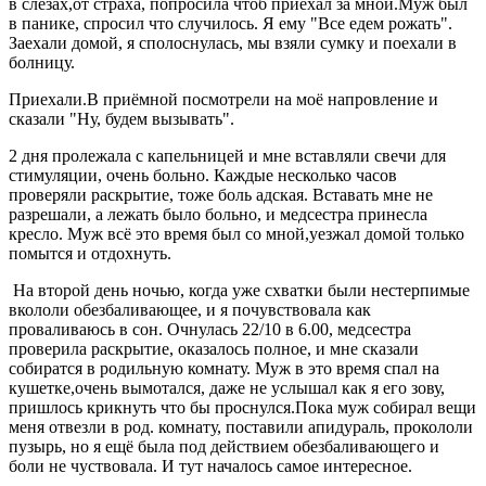
в слезах,от страха, попросила чтоб приехал за мной.Муж был
в панике, спросил что случилось. Я ему "Все едем рожать".
Заехали домой, я сполоснулась, мы взяли сумку и поехали в
болницу.
Приехали.В приёмной посмотрели на моё напровление и
сказали "Ну, будем вызывать".
2 дня пролежала с капельницей и мне вставляли свечи для
стимуляции, очень больно. Каждые несколько часов
проверяли раскрытие, тоже боль адская. Вставать мне не
разрешали, а лежать было больно, и медсестра принесла
кресло. Муж всё это время был со мной,уезжал домой только
помытся и отдохнуть.
На второй день ночью, когда уже схватки были нестерпимые
вкололи обезбаливающее, и я почувствовала как
проваливаюсь в сон. Очнулась 22/10 в 6.00, медсестра
проверила раскрытие, оказалось полное, и мне сказали
собиратся в родильную комнату. Муж в это время спал на
кушетке,очень вымотался, даже не услышал как я его зову,
пришлось крикнуть что бы проснулся.Пока муж собирал вещи
меня отвезли в род. комнату, поставили апидураль, прокололи
пузырь, но я ещё была под действием обезбаливающего и
боли не чуствовала. И тут началось самое интересное.