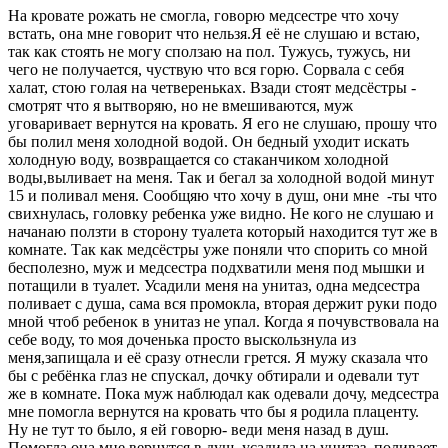
На кровате рожать не смогла, говорю медсестре что хочу
встать, она мне говорит что нельзя.Я её не слушаю и встаю,
так как стоять не могу сползаю на пол. Тужусь, тужусь, ни
чего не получается, чуствую что вся горю. Сорвала с себя
халат, стою голая на четвереньках. Взади стоят медсёстры -
смотрят что я вытворяю, но не вмешиваются, муж
уговаривает вернутся на кровать. Я его не слушаю, прошу что
бы полил меня холодной водой. Он бедный уходит искать
холодную воду, возвращается со стаканчиком холодной
воды,выливает на меня. Так и бегал за холодной водой минут
15 и поливал меня. Сообщяю что хочу в душ, они мне -ты что
свихнулась, головку ребенка уже видно. Не кого не слушаю и
начанаю ползти в сторону туалета который находится тут же в
комнате. Так как медсёстры уже поняли что спорить со мной
бесполезно, муж и медсестра подхватили меня под мышки и
потащили в туалет. Усадили меня на унитаз, одна медсестра
поливает с душа, сама вся промокла, вторая держит руки подо
мной чтоб ребенок в унитаз не упал. Когда я почувствовала на
себе воду, то моя доченька просто выскользнула из
меня,запищала и её сразу отнесли грется. Я мужу сказала что
бы с ребёнка глаз не спускал, дочку обтирали и одевали тут
же в комнате. Пока муж наблюдал как одевали дочу, медсестра
мне помогла вернутся на кровать что бы я родила плаценту.
Ну не тут то было, я ей говорю- веди меня назад в душ.
Помогла она мне вернутся в душ, усадила на унитаз, поливает