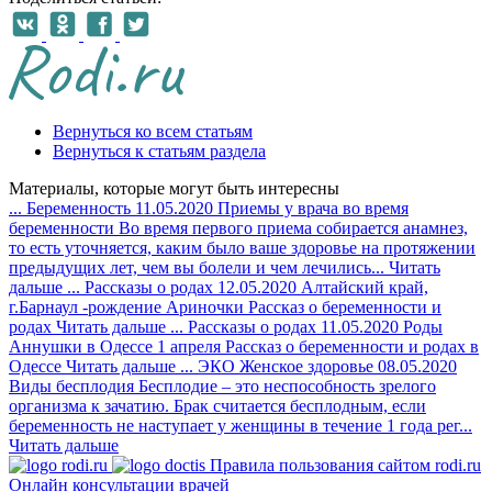
Вернуться ко всем статьям
Вернуться к статьям раздела
Материалы, которые могут быть интересны
...
Беременность
11.05.2020
Приемы у врача во время
беременности
Во время первого приема собирается анамнез,
то есть уточняется, каким было ваше здоровье на протяжении
предыдущих лет, чем вы болели и чем лечились...
Читать
дальше
...
Рассказы о родах
12.05.2020
Алтайский край,
г.Барнаул -рождение Ариночки
Рассказ о беременности и
родах
Читать дальше
...
Рассказы о родах
11.05.2020
Роды
Аннушки в Одессе 1 апреля
Рассказ о беременности и родах в
Одессе
Читать дальше
...
ЭКО
Женское здоровье
08.05.2020
Виды бесплодия
Бесплодие – это неспособность зрелого
организма к зачатию. Брак считается бесплодным, если
беременность не наступает у женщины в течение 1 года рег...
Читать дальше
Правила пользования сайтом rodi.ru
Онлайн консультации врачей