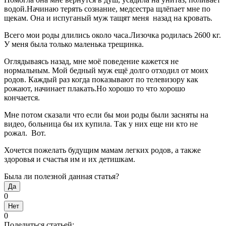
водой.Начинаю терять сознание, медсестра щлёпает мне по
щекам. Она и испуганый муж тащят меня назад на кровать.
Всего мои роды длились около часа.Лизочка родилась 2600 кг.
У меня была только маленька трещинка.
Оглядываясь назад, мне моё поведение кажется не
нормальным. Мой бедный муж ещё долго отходил от моих
родов. Каждый раз когда показывают по телевизору как
рожают, начинает плакать.Но хорошо то что хорошо
кончается.
Мне потом сказали что если бы мои роды были засняты на
видео, больница бы их купила. Так у них еще ни кто не
рожал. Вот.
Хочется пожелать будущим мамам легких родов, а также
здоровья и счастья им и их детишкам.
Была ли полезной данная статья?
Да
0
Нет
0
Поделиться статьей: