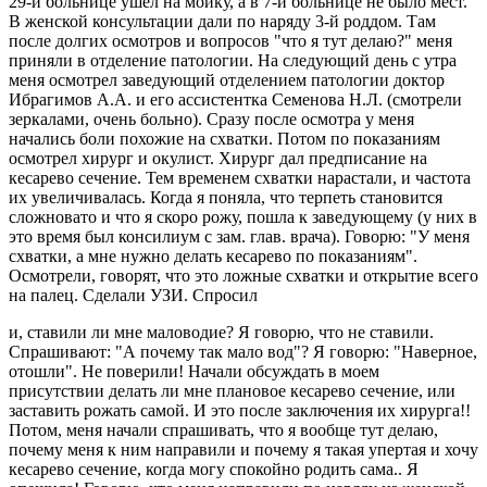
29-й больнице ушел на мойку, а в 7-й больнице не было мест.
В женской консультации дали по наряду 3-й роддом. Там
после долгих осмотров и вопросов "что я тут делаю?" меня
приняли в отделение патологии. На следующий день с утра
меня осмотрел заведующий отделением патологии доктор
Ибрагимов А.А. и его ассистентка Семенова Н.Л. (смотрели
зеркалами, очень больно). Сразу после осмотра у меня
начались боли похожие на схватки. Потом по показаниям
осмотрел хирург и окулист. Хирург дал предписание на
кесарево сечение. Тем временем схватки нарастали, и частота
их увеличивалась. Когда я поняла, что терпеть становится
сложновато и что я скоро рожу, пошла к заведующему (у них в
это время был консилиум с зам. глав. врача). Говорю: "У меня
схватки, а мне нужно делать кесарево по показаниям".
Осмотрели, говорят, что это ложные схватки и открытие всего
на палец. Сделали УЗИ. Спросил
и, ставили ли мне маловодие? Я говорю, что не ставили.
Спрашивают: "А почему так мало вод"? Я говорю: "Наверное,
отошли". Не поверили! Начали обсуждать в моем
присутствии делать ли мне плановое кесарево сечение, или
заставить рожать самой. И это после заключения их хирурга!!
Потом, меня начали спрашивать, что я вообще тут делаю,
почему меня к ним направили и почему я такая упертая и хочу
кесарево сечение, когда могу спокойно родить сама.. Я