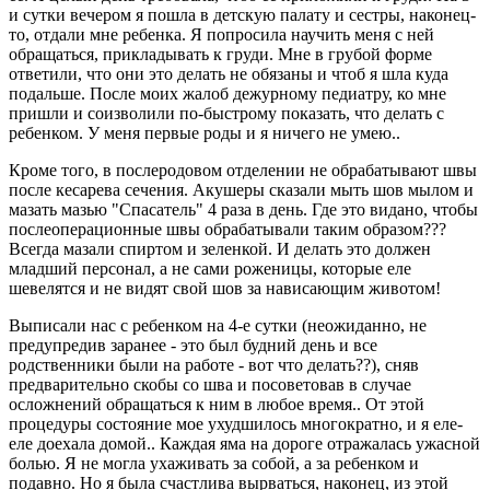
и сутки вечером я пошла в детскую палату и сестры, наконец-
то, отдали мне ребенка. Я попросила научить меня с ней
обращаться, прикладывать к груди. Мне в грубой форме
ответили, что они это делать не обязаны и чтоб я шла куда
подальше. После моих жалоб дежурному педиатру, ко мне
пришли и соизволили по-быстрому показать, что делать с
ребенком. У меня первые роды и я ничего не умею..
Кроме того, в послеродовом отделении не обрабатывают швы
после кесарева сечения. Акушеры сказали мыть шов мылом и
мазать мазью "Спасатель" 4 раза в день. Где это видано, чтобы
послеоперационные швы обрабатывали таким образом???
Всегда мазали спиртом и зеленкой. И делать это должен
младший персонал, а не сами роженицы, которые еле
шевелятся и не видят свой шов за нависающим животом!
Выписали нас с ребенком на 4-е сутки (неожиданно, не
предупредив заранее - это был будний день и все
родственники были на работе - вот что делать??), сняв
предварительно скобы со шва и посоветовав в случае
осложнений обращаться к ним в любое время.. От этой
процедуры состояние мое ухудшилось многократно, и я еле-
еле доехала домой.. Каждая яма на дороге отражалась ужасной
болью. Я не могла ухаживать за собой, а за ребенком и
подавно. Но я была счастлива вырваться, наконец, из этой