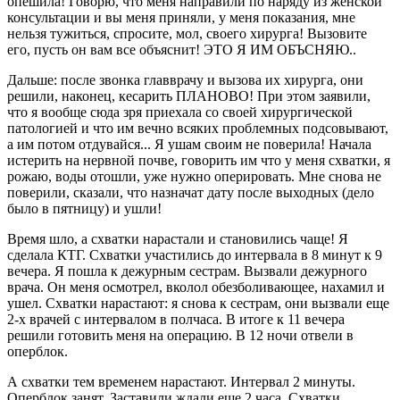
опешила! Говорю, что меня направили по наряду из женской
консультации и вы меня приняли, у меня показания, мне
нельзя тужиться, спросите, мол, своего хирурга! Вызовите
его, пусть он вам все объяснит! ЭТО Я ИМ ОБЪСНЯЮ..
Дальше: после звонка главврачу и вызова их хирурга, они
решили, наконец, кесарить ПЛАНОВО! При этом заявили,
что я вообще сюда зря приехала со своей хирургической
патологией и что им вечно всяких проблемных подсовывают,
а им потом отдувайся... Я ушам своим не поверила! Начала
истерить на нервной почве, говорить им что у меня схватки, я
рожаю, воды отошли, уже нужно оперировать. Мне снова не
поверили, сказали, что назначат дату после выходных (дело
было в пятницу) и ушли!
Время шло, а схватки нарастали и становились чаще! Я
сделала КТГ. Схватки участились до интервала в 8 минут к 9
вечера. Я пошла к дежурным сестрам. Вызвали дежурного
врача. Он меня осмотрел, вколол обезболивающее, нахамил и
ушел. Схватки нарастают: я снова к сестрам, они вызвали еще
2-х врачей с интервалом в полчаса. В итоге к 11 вечера
решили готовить меня на операцию. В 12 ночи отвели в
оперблок.
А схватки тем временем нарастают. Интервал 2 минуты.
Оперблок занят. Заставили ждали еще 2 часа. Схватки