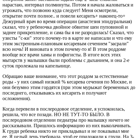
нарастаю, интервал полминуты. Потом я начала жаловаться и
угрожать, что позвоню куда следует! Меня осмотрели,
открытие почти полное.. и повели кесарить+ наконец-то+
Дежурный врач во время операции (анастезия эпидуральная)
сказал, что у ребеночка двойное обвитие шеи пуповиной и
заднее прикрепление, и сама бы я не разродилась! Сказал, что
узисты "с-ки" этого почему-то в карте не написали и что ему
этим экстренным-плановым кесаревым сечением "засрали"
всю ночь! И виновата в этом почему-то я! В этом роддоме
вообще все врачи хамы и пофигисты. В итоге всех этих
мытарств у малышки были проблемы с дыханием, и она 2-е
суток пролежала на капельнице.
Обращаю ваше внимание, что этот роддом за естественные
роды - у них самый низкий % кесарева сечения по Москве, и
они безумно этим гордятся (при этом мурыжат беременных до
последнего, отказываясь их кесарить и получают
осложнения).
Когда перевели в послеродовое отделение, я успокоилась,
решила, что все позади. НО НЕ ТУТ-ТО БЫЛО. В
послеродовом отделении педиатры про малышку ничего не
рассказывали. Пришлось информацию из них выколачивать.
К груди ребенка никто не прикладывал и не показывал мне
ее. Я целый день требовала, чтоб ее приложили к груди. На 3-