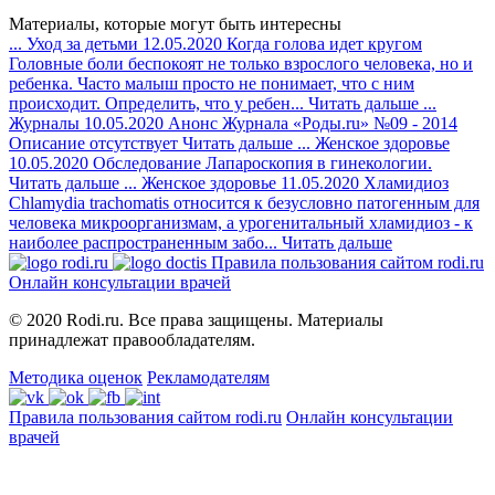
Материалы, которые могут быть интересны
...
Уход за детьми
12.05.2020
Когда голова идет кругом
Головные боли беспокоят не только взрослого человека, но и
ребенка. Часто малыш просто не понимает, что с ним
происходит. Определить, что у ребен...
Читать дальше
...
Журналы
10.05.2020
Анонс Журнала «Роды.ru» №09 - 2014
Описание отсутствует
Читать дальше
...
Женское здоровье
10.05.2020
Обследование
Лапароскопия в гинекологии.
Читать дальше
...
Женское здоровье
11.05.2020
Хламидиоз
Chlamydia trachomatis относится к безусловно патогенным для
человека микроорганизмам, а урогенитальный хламидиоз - к
наиболее распространенным забо...
Читать дальше
Правила пользования сайтом rodi.ru
Онлайн консультации врачей
© 2020 Rodi.ru. Все права защищены. Материалы
принадлежат правообладателям.
Методика оценок
Рекламодателям
Правила пользования сайтом rodi.ru
Онлайн консультации
врачей