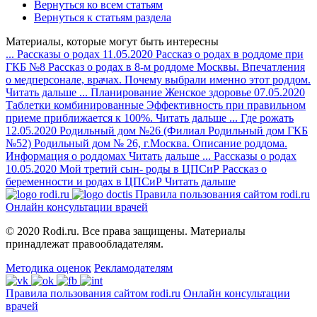
Вернуться ко всем статьям
Вернуться к статьям раздела
Материалы, которые могут быть интересны
...
Рассказы о родах
11.05.2020
Рассказ о родах в роддоме при
ГКБ №8
Рассказ о родах в 8-м роддоме Москвы. Впечатления
о медперсонале, врачах. Почему выбрали именно этот роддом.
Читать дальше
...
Планирование
Женское здоровье
07.05.2020
Таблетки комбинированные
Эффективность при правильном
приеме приближается к 100%.
Читать дальше
...
Где рожать
12.05.2020
Родильный дом №26 (Филиал Родильный дом ГКБ
№52)
Родильный дом № 26, г.Москва. Описание роддома.
Информация о роддомах
Читать дальше
...
Рассказы о родах
10.05.2020
Мой третий сын- роды в ЦПСиР
Рассказ о
беременности и родах в ЦПСиР
Читать дальше
Правила пользования сайтом rodi.ru
Онлайн консультации врачей
© 2020 Rodi.ru. Все права защищены. Материалы
принадлежат правообладателям.
Методика оценок
Рекламодателям
Правила пользования сайтом rodi.ru
Онлайн консультации
врачей