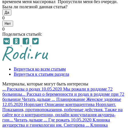
временем меня массировал Пропустили меня без очереди.
Была ли полезной данная статья?
Да
0
Нет
0
Поделиться статьей:
Вернуться ко всем статьям
Вернуться к статьям раздела
Материалы, которые могут быть интересны
...
Рассказы о родах
10.05.2020
Мы рожали в роддоме 72
больницы...
Рассказ о беременности и родах в роддоме при 72
больнице
Читать дальше
...
Планирование
Женское здоровье
12.05.2020
Норплант
Описание контрацептива Норплант.
Показания, противопоказания, побочные действия. Также на
сайте все о контрацепции, онлайн консультация акушера-
гин...
Читать дальше
...
Где рожать
10.05.2020
Клиника
акушерства и гинекологии им. Снегирева ...
Клиника