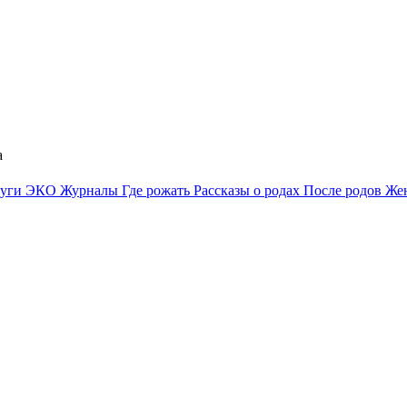
а
луги
ЭКО
Журналы
Где рожать
Рассказы о родах
После родов
Жен