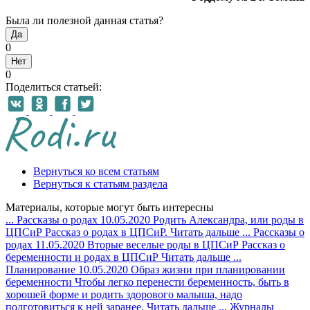
Была ли полезной данная статья?
Да
0
Нет
0
Поделиться статьей:
Вернуться ко всем статьям
Вернуться к статьям раздела
Материалы, которые могут быть интересны
...
Рассказы о родах
10.05.2020
Родить Александра, или роды в
ЦПСиР
Рассказ о родах в ЦПСиР.
Читать дальше
...
Рассказы о
родах
11.05.2020
Вторые веселые роды в ЦПСиР
Рассказ о
беременности и родах в ЦПСиР
Читать дальше
...
Планирование
10.05.2020
Образ жизни при планировании
беременности
Чтобы легко перенести беременность, быть в
хорошей форме и родить здорового малыша, надо
подготовиться к ней заранее.
Читать дальше
...
Журналы