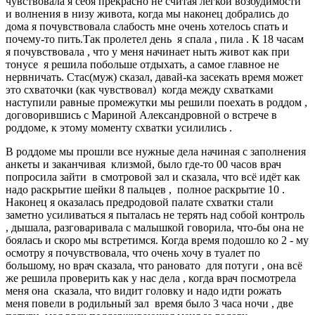
чувствовала я себя прекрасно не считая лёгкой возбудимости
и волнения в низу живота, когда мы наконец добрались до
дома я почувствовала слабость мне очень хотелось спать и
почему-то пить.Так пролетел день я спала , пила . К 18 часам
я почувствовала , что у меня начинает ныть живот как при
тонусе я решила побольше отдыхать, а самое главное не
нервничать. Стас(муж) сказал, давай-ка засекать время может
это схваточки (как чувствовал) когда между схватками
наступили равные промежутки мы решили поехать в роддом ,
договорившись с Мариной Александровной о встрече в
роддоме, к этому моменту схватки усилились .
В роддоме мы прошли все нужные дела начиная с заполнения
анкеты и заканчивая клизмой, было где-то 00 часов врач
попросила зайти в смотровой зал и сказала, что всё идёт как
надо раскрытие шейки 8 пальцев , полное раскрытие 10 .
Наконец я оказалась предродовой палате схватки стали
заметно усиливаться я пыталась не терять над собой контроль
, дышала, разговаривала с малышкой говорила, что-бы она не
боялась и скоро мы встретимся. Когда время подошло ко 2 - му
осмотру я почувствовала, что очень хочу в туалет по
большому, но врач сказала, что рановато для потуги , она всё
же решила проверить как у нас дела , когда врач посмотрела
меня она сказала, что видит головку и надо идти рожать
меня повели в родильный зал время было 3 часа ночи , две