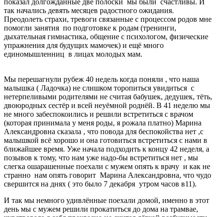
показал долгожданные две полоски мы были счастливы. И
так начались девять месяцев радостного ожидания.
Преодолеть страхи, тревоги связанные с процессом родов мне
помогли занятия по подготовке к родам (тренинги,
дыхательная гимнастика, общение с психологом, физические
упражнения для будущих мамочек) и ещё много
единомышленниц в лицах молодых мам.
Мы перешагнули рубеж 40 недель когда поняли , что наша
малышка ( Ладочка) не слишком торопиться увидиться с
нетерпеливыми родителями не считая бабушек, дедушек, тёть,
двоюродных сестёр и всей неуёмной роднёй. В 41 неделю мы
не много забеспокоились и решили встретиться с врачом
(которая принимала у меня роды, я рожала платно) Марина
Александровна сказала , что повода для беспокойства нет ,с
малышкой всё хорошо и она готовиться встретиться с нами в
ближайшее время. Уже начала подходить к концу 42 неделя, а
позывов к тому, что нам уже надо-бы встретиться нет , мы
слегка ошарашенные поехали с мужем опять к врачу и как не
странно нам опять говорит Марина Александровна, что чудо
свершится на днях ( это было 7 декабря утром часов в11).
И так мы немного удивлённые поехали домой, именно в этот
день мы с мужем решили прокатиться до дома на трамвае,