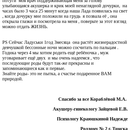
потуги моя врач поддерживающая меня за голову
улыбающаяся акушерка и крик моей ненаглядной дочурки, на
часах было 3 часа 25 минут когда наша Лада появилась на свет
, когда дочурку мне положили на грудь я позвала её , она
открыла глазки и посмотрела на меня , поверьте за этот взгляд
можно отдать ЖИЗНЬ.
PS Сейчас Ладуськи 1год 3месяца она растёт жизнерадостной
девчушкой бессонные ночи можно сосчитать по пальцам .
Годика через 4 мы хотим родить ещё ребёночка , муж
уговаривает ещё двух и мы очень надеемся , что
последующие роды будут так-же прекрасны и
запоминающиеся как и первые.
Знайте роды- это не пытка, а счастье подаренное ВАМ
природой.
Спасибо за все Кораблёвой М.А.
Акушеру-гинекологу Зайцевой Е.В.
Психологу Краюшкиной Надежде
Роддому № 2 г. Томска