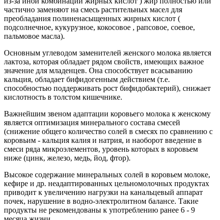
из-за иной комбинации жирных кислот ) жир полностью или
частично заменяют на смесь растительных масел для
преобладания полиненасыщенных жирных кислот (
подсолнечное, кукурузное, кокосовое , рапсовое, соевое,
пальмовое масла).
Основным углеводом заменителей женского молока является
лактоза, которая обладает рядом свойств, имеющих важное
значение для младенцев. Она способствует всасыванию
кальция, обладает бифидогенным действием (т.е.
способностью поддерживать рост бифидобактерий), снижает
кислотность в толстом кишечнике.
Важнейшим звеном адаптации коровьего молока к женскому
является оптимизация минерального состава смесей
(снижение общего количество солей в смесях по сравнению с
коровьим - кальция калия и натрия, и наоборот введение в
смеси ряда микроэлементов, уровень которых в коровьем
ниже (цинк, железо, медь, йод, фтор).
Высокое содержание минеральных солей в коровьем молоке,
кефире и др. неадаптированных цельномолочных продуктах
приводит к увеличению нагрузки на канальцевый аппарат
почек, нарушение в водно-электролитном балансе. Такие
продукты не рекомендованы к употреблению ранее 6 - 9
месяца жизни.