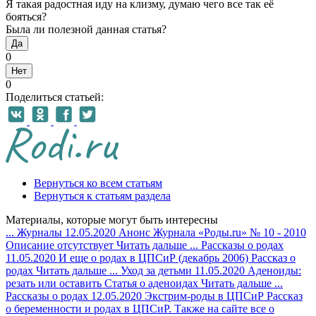
Я такая радостная иду на клизму, думаю чего все так её
бояться?
Была ли полезной данная статья?
Да
0
Нет
0
Поделиться статьей:
Вернуться ко всем статьям
Вернуться к статьям раздела
Материалы, которые могут быть интересны
...
Журналы
12.05.2020
Анонс Журнала «Роды.ru» № 10 - 2010
Описание отсутствует
Читать дальше
...
Рассказы о родах
11.05.2020
И еще о родах в ЦПСиР (декабрь 2006)
Рассказ о
родах
Читать дальше
...
Уход за детьми
11.05.2020
Аденоиды:
резать или оставить
Статья о аденоидах
Читать дальше
...
Рассказы о родах
12.05.2020
Экстрим-роды в ЦПСиР
Рассказ
о беременности и родах в ЦПСиР. Также на сайте все о