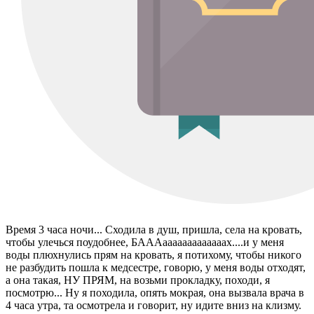
Время 3 часа ночи... Сходила в душ, пришла, села на кровать,
чтобы улечься поудобнее, БАААааааааааааааах....и у меня
воды плюхнулись прям на кровать, я потихому, чтобы никого
не разбудить пошла к медсестре, говорю, у меня воды отходят,
а она такая, НУ ПРЯМ, на возьми прокладку, походи, я
посмотрю... Ну я походила, опять мокрая, она вызвала врача в
4 часа утра, та осмотрела и говорит, ну идите вниз на клизму.