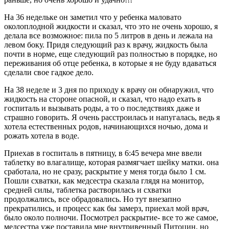
На 36 недельке он заметил что у ребенка маловато
околоплодной жидкости и сказал, что это не очень хорошо, я
делала все возможное: пила по 5 литров в день и лежала на
левом боку. Придя следующий раз к врачу, жидкость была
почти в норме, еще следующий раз полностью в порядке, но
переживания об отце ребенка, в которые я не буду вдаваться
сделали свое гадкое дело.
На 38 неделе и 3 дня по приходу к врачу он обнаружил, что
жидкость на стороне опасной, и сказал, что надо ехать в
госпиталь и вызывать роды, а то о последствиях даже и
страшно говорить. Я очень расстроилась и напугалась, ведь я
хотела естественных родов, начинающихся ночью, дома и
рожать хотела в воде.
Приехав в госпиталь в пятницу, в 6:45 вечера мне ввели
таблетку во влагалище, которая размягчает шейку матки. она
сработала, но не сразу, раскрытие у меня тогда было 1 см.
Пошли схватки, как медсестра сказала глядя на монитор,
средней силы, таблетка растворилась и схватки
продолжались, все обрадовались. Но тут внезапно
прекратились, и процесс как бы замерз, приехал мой врач,
было около полночи. Посмотрел раскрытие- все то же самое,
медсестра уже поставила мне внутривенный Питоцин, но