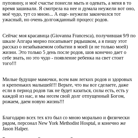
пуповину, и моё счастье понесли мыть и одевать, а меня в то
время зашивали. Я смотрела на нее и думала неужели вот оно,
моё чудо, тут со мною... А еще- неужели закончился тот
ужасный, но очень долгожданный процесс родов.
Сейчас моя красавица (Giovanna Francesca), получившая 9/9 по
шкале Апгара мирно посапывает рядышком, а я пишу этот
рассказ о незабываемом событии в моей (и не только моей)
жизни. Это только 5 день после родов, шов конечно дает о
себе знать, но это чудо - появление ребенка на свет стоит
того!!!
Милые будущие мамочки, всем вам легких родов и здоровых
и крепеньких малышей!!! Верьте, что вы все сделаете, даже
если в период родов так не будет казаться, силы есть, есть у
каждой из нас, и мы несем свой долг отпущенный Богом,
рожаем, даем новую жизнь!!!
Благодарю всех тех кто был со мною морально и физически
рядом, персонал New York Methodist Hosptal, и конечно же
Jason Halper.