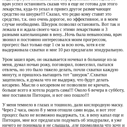
врач успел остановить сказав что я еще не готова для этого
лекарства, куда-то уехал и привез другое размягчающее
средство на шнурке!!! Сказал, что редко кому ставят это
средство, т.к. оно очень дорогое, но эффективное, и в моем
случае необходимо. Шнурок позволял остановить. Вот так и
лежала я и ждала своего часа с этими лекарствами и 3
разными капельницами в вену...Ночь была невыносима, врач
звонил и постоянно интересовался моим прогрессом,
прогресс был только еще 1 см за всю ночь, хотя я еле
выдерживала схватки и мне 10 раз предлагали эпидуральную.
Уром зашел врач, он оказывается ночевал в больнице из-за
меня, думал ночью рожу, поговорил, повеселил, пытался
отвлечь, но это было тяжело делать, почли схватки каждую
минуту, и пришлось вытащить тот "шнурок".Схватки
зацепились, я думала что не выдержу, что будут делать
кесарево. Мысли о кесаревом не позволяли не кричать,
больше всего я хотела родить сама!!! Около 6 вечера в субботу,
мне поставили Питоцин, и вот оно пошло!!!
У меня темнело в глазах и тошнило, дали кислородную маску.
Через 2 часа, около 8 у меня отошли сами воды, и вот этот
процесс было не возможно выдержать, т.к. в вену капал еще и
Питоцин, мне все предлагали подумать об эпидуралке, я уже
ничего не понимала и не слышала, ,еле промолвила что хочу и