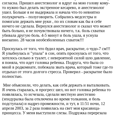
согласна. Пришел анестезиолог и вдруг на мою голову кому-
то нужно был делать экстренное кесарево, и анестезиолог
ушел. Больше я не выдержала и начала что-то невнятно
полукричать – полуговорить. Собрались медсестры и
помогали держать мне руки , по их словам как бы я себе
ничего не сделала. Вернулся анестезиолог и сказал что может
быть больно, я не почувствовала ничего, т.к. боль схватки
убивала другую боль. 4-5 минут и боль ушла, я уснула
внезапно. 28 часов необезболенных схваток!!!
Проснулась от того, что будил врач, раскрытие, о чудо-7 см!!!
Я улыбнулась и "упала" в сон, опять проснулась от того, что
хотелось сильно в туалет, с невероятной силой шло давление,
я поняла, что идет головка ребенка. Подруга, что была со
мной в родкомнате, побежала звать врача, который тоже где-то
отдыхал от этого долгого стресса. Проверил - раскрытие было
полностью.
Мне объяснили, что делать, как себя держать и выталкивать.
Я очень старалась, и прогресс шел, но вот головка ребенка то
появлялась, то исчезала, сделали местную анестезию
(эпидуралка была отключена во время толкания, и боль
подступала) и надрез промежности, и тут, в 11:51 ночи, 12
апреля 2003, за 2 раза появилась на свет моя красавица-
принцесса. У меня выступили слезы. Подружка перерезала