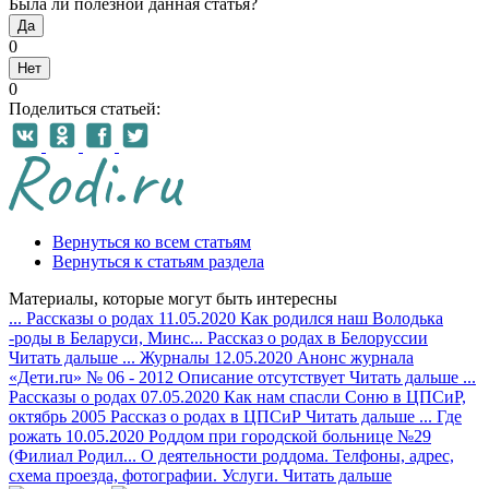
Была ли полезной данная статья?
Да
0
Нет
0
Поделиться статьей:
Вернуться ко всем статьям
Вернуться к статьям раздела
Материалы, которые могут быть интересны
...
Рассказы о родах
11.05.2020
Как родился наш Володька
-роды в Беларуси, Минс...
Рассказ о родах в Белоруссии
Читать дальше
...
Журналы
12.05.2020
Анонс журнала
«Дети.ru» № 06 - 2012
Описание отсутствует
Читать дальше
...
Рассказы о родах
07.05.2020
Как нам спасли Соню в ЦПСиР,
октябрь 2005
Рассказ о родах в ЦПСиР
Читать дальше
...
Где
рожать
10.05.2020
Роддом при городской больнице №29
(Филиал Родил...
О деятельности роддома. Телфоны, адрес,
схема проезда, фотографии. Услуги.
Читать дальше