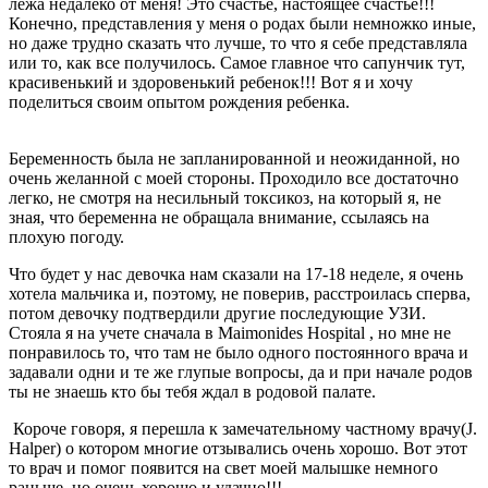
лежа недалеко от меня! Это счастье, настоящее счастье!!!
Конечно, представления у меня о родах были немножко иные,
но даже трудно сказать что лучше, то что я себе представляла
или то, как все получилось. Самое главное что сапунчик тут,
красивенький и здоровенький ребенок!!! Вот я и хочу
поделиться своим опытом рождения ребенка.
Беременность была не запланированной и неожиданной, но
очень желанной с моей стороны. Проходило все достаточно
легко, не смотря на несильный токсикоз, на который я, не
зная, что беременна не обращала внимание, ссылаясь на
плохую погоду.
Что будет у нас девочка нам сказали на 17-18 неделе, я очень
хотела мальчика и, поэтому, не поверив, расстроилась сперва,
потом девочку подтвердили другие последующие УЗИ.
Стояла я на учете сначала в Maimonides Hospital , но мне не
понравилось то, что там не было одного постоянного врача и
задавали одни и те же глупые вопросы, да и при начале родов
ты не знаешь кто бы тебя ждал в родовой палате.
Короче говоря, я перешла к замечательному частному врачу(J.
Halper) о котором многие отзывались очень хорошо. Вот этот
то врач и помог появится на свет моей малышке немного
раньше, но очень хорошо и удачно!!!