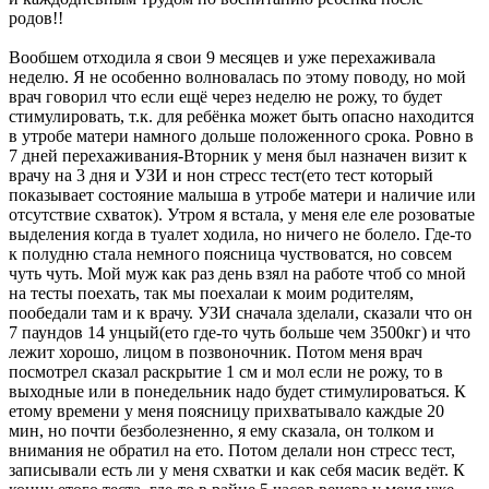
родов!!
Вообшем отходила я свои 9 месяцев и уже перехаживала
неделю. Я не особенно волновалась по этому поводу, но мой
врач говорил что если ещё через неделю не рожу, то будет
стимулировать, т.к. для ребёнка может быть опасно находится
в утробе матери намного дольше положенного срока. Ровно в
7 дней перехаживания-Вторник у меня был назначен визит к
врачу на 3 дня и УЗИ и нон стресс тест(ето тест который
показывает состояние малыша в утробе матери и наличие или
отсутствие схваток). Утром я встала, у меня еле еле розоватые
выделения когда в туалет ходила, но ничего не болело. Где-то
к полудню стала немного поясница чуствоватся, но совсем
чуть чуть. Мой муж как раз день взял на работе чтоб со мной
на тесты поехать, так мы поехалаи к моим родителям,
пообедали там и к врачу. УЗИ сначала зделали, сказали что он
7 паундов 14 унцый(ето где-то чуть больше чем 3500кг) и что
лежит хорошо, лицом в позвоночник. Потом меня врач
посмотрел сказал раскрытие 1 см и мол если не рожу, то в
выходные или в понедельник надо будет стимулироваться. К
етому времени у меня поясницу прихватывало каждые 20
мин, но почти безболезненно, я ему сказала, он толком и
внимания не обратил на ето. Потом делали нон стресс тест,
записывали есть ли у меня схватки и как себя масик ведёт. К