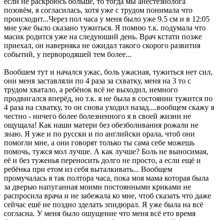
если не раскроюсь больше, то тогда мы анестезиолога
позовём, я согласилась, хотя уже с трудом понимала что
происходит...Через пол часа у меня было уже 9.5 см и в 12:05
мне уже было сказано тужиться. Я помню т.к. подумала что
масик родится уже на следуюший день. Врач кстати позже
приехал, он наверняка не ожидал такого скорого развития
событий, у первородяшей тем более...
Вообшем тут и начался ужас, боль ужасная, тужиться нет сил,
они меня заставляли по 4 раза за схватку, меня на 3 то с
трудом хватало, а ребёнок всё не выходил, немного
продвигался вперёд, но т.к. я не была в состоянии тужится по
4 раза на схватку, то он снова уходил назад....вообщем скажу я
честно - ничего более болезненного я в своей жизни не
ощущала! Как наши матери без обезболивания рожали не
знаю. Я уже и по русски и по английски орала, чтоб они
помогли мне, а они говорят только ты сама себе можешь
помочь, тужся мол лучше. А как лучше? Боль не выносимая,
её и без туженья переносить долго не просто, а если ещё и
ребёнка при етом из себя выталкивать... Вообщем
промучалась я так полтора часа, пока моя мама которая была
за дверью напуганная моими постоянными криками не
распросила врача и не забежала ко мне, чтоб сказать что даже
сейчас ешё не поздно зделать эпидюрал. Я уже была на всё
согласна. У меня было ошущение что меня всё ето время