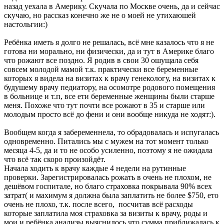
назад уехала в Америку. Скучала по Москве очень, да и сейчас
скучаю, но рассказ конечно же не о моей не утихаюшей
настольгии:)
Ребёнка иметь я долго не решалась, всё мне казалось что я не
готова ни морально, ни физически, да и тут в Америке благо
что рожают все поздно. Я родив в свои 30 ошущала себя
совсем молодой мамой т.к. практически все беременные
которых я видела на визитах к врачу генекологу, на визитах к
будушему врачу педиатору, на осомотре родового помещения
в больнице и т.п, все ети беременные женщины были старше
меня. Похоже что тут почти все рожают в 35 и старше или
молодым просто всё до фени и они вообще никуда не ходят:).
Вообщем когда я забеременнела, то обрадовалась и испугалась
одновременно. Питались мы с мужем на тот момент только
месяца 4-5, да и то не особо усиленно, поэтому я не ожидала
что всё так скоро произойдёт.
Начала ходить к врачу каждые 4 недели на рутинные
проверки. Зарегистрировалась рожать в очень не плохом, не
дешёвом госпитале, но благо страховка покрывала 90% всех
затрат( и махимум я должна была заплатить не более $750, ето
очень не плохо, т.к. после всего, посчитав всё расходы
которые заплатила моя страховка за визиты к врачу, роды и
мои и ребёнка анализы выяснилось что сумма приближалась к