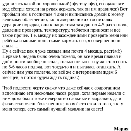
удивилась какой он хорошенький(тфу тфу тфу), его даже все
мед сёстры хотели на руках держать, так он им нравился:) Вот
пробыли мы в госпитале 4 дня и выписались домой к моему
великому облегчению, т.к. в американских госпиталях
дурацкие порядки, они к пациентам заходят по 4-5 раз за ночь,
давление проверять, температуру, таблетки приносят и всё
такое прочее. Т.е. между их захождениями проверять меня или
ребёнка и моими попытками кормить его, я совершенно не
спала....
Ну а сейчас как я уже сказала нам почти 4 месяца, растём!:)
Первые 6 недель было очень тяжело, он всё время плакал и
днём почти вообще не спал, только ночью сразу же стал спать
по 5-6 часов подряд, вот тогда-то я и пыталась отдыхать. А
сейчас нам уже полегче, но всё же с нетерпением ждём 6
месяцев, а потом будем ждать годика:)
Чтоб подвести черту скажу что даже сейчас с содроганием
вспоминаю ети несколько часов родов, хотя первые недели с
ним дома были тоже невероятно сложные и морально, да и
физически очень болезненные, но всё ето стоило того, т.к. у
меня теперь есть самый лучший мальчик на свете!
Мария