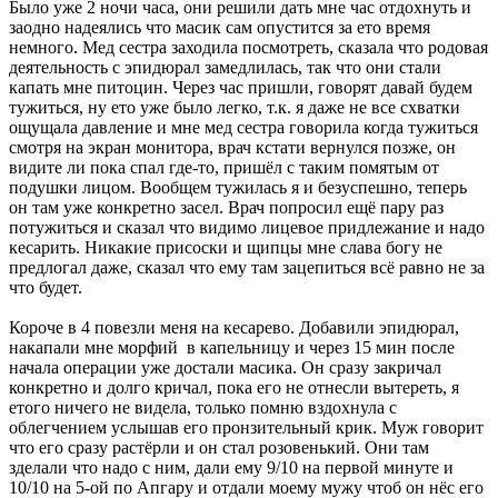
Было уже 2 ночи часа, они решили дать мне час отдохнуть и
заодно надеялись что масик сам опустится за ето время
немного. Мед сестра заходила посмотреть, сказала что родовая
деятельность с эпидюрал замедлилась, так что они стали
капать мне питоцин. Через час пришли, говорят давай будем
тужиться, ну ето уже было легко, т.к. я даже не все схватки
ощущала давление и мне мед сестра говорила когда тужиться
смотря на экран монитора, врач кстати вернулся позже, он
видите ли пока спал где-то, пришёл с таким помятым от
подушки лицом. Вообщем тужилась я и безуспешно, теперь
он там уже конкретно засел. Врач попросил ещё пару раз
потужиться и сказал что видимо лицевое придлежание и надо
кесарить. Никакие присоски и щипцы мне слава богу не
предлогал даже, сказал что ему там зацепиться всё равно не за
что будет.
Короче в 4 повезли меня на кесарево. Добавили эпидюрал,
накапали мне морфий в капельницу и через 15 мин после
начала операции уже достали масика. Он сразу закричал
конкретно и долго кричал, пока его не отнесли вытереть, я
етого ничего не видела, только помню вздохнула с
облегчением услышав его пронзительный крик. Муж говорит
что его сразу растёрли и он стал розовенький. Они там
зделали что надо с ним, дали ему 9/10 на первой минуте и
10/10 на 5-ой по Апгару и отдали моему мужу чтоб он нёс его