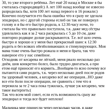
30, то уже второго ребёнка. Лет ешё 20 назад в Москве я бы
считалась старородящей:) А лет 100 назад вообще не извесно
разродилась бы, хотя 100 лет назад первого в 16 рожали:)
Конечно получается ето была ошибка что я сразу не зделала
эпидюрал, но с другой стороны еслиб он так не повернул
голову и я бы его быстро родила, к 12:30-часу ночи, то
считала бы что правильно поступила, т.к. даже мед сёстры
удивлались как я за 2 часа раскрылась с 5 до 10 см, даже
повторно родящие долше раскрываются. Т.е. всё шло очень
быстро и хорошо и у меня был прекрасный шанс к 12:30
родить и без всяких обезболиваюших и стимулирующих. Моя
мама тоже очень быстро рожала и меня и брата, так что
наверное ето у нас семейное.
Отходняк от кесарева не лёгкий, меня рвало несколько раз
днём, шов конкретно болел, было трудно двигаться, а при
етом ещё приносят его кормить...Вообщем-то ясно почему все
пытаются сами родить, т.к. через несколько дней после родов
ты здоровый человек, а кесарево всё же операция...НО даже
все ети боли после операции, не сравнить с тем что я
пережила за те 2 часа пока тужилась, лучше уж кесарево, чем
такое вытерпеть:(
Так что всем мой совет, если есть возможность сразу же
эпидюрал и тогда все будет неплохо!
Мальчика мне принесли через несколько часов, я даже