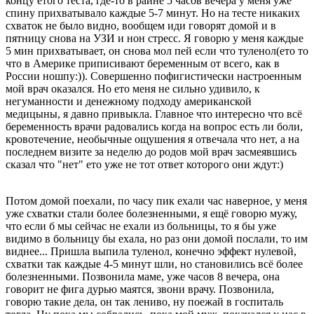
концу етого теста, где-то в райне 5 часов вечера у меня уже
спину прихватывало каждые 5-7 минут. Но на тесте никаких
схваток не было видно, вообщем иди говорят домой и в
пятницу снова на УЗИ и нон стресс. Я говорю у меня каждые
5 мин прихватывает, он снова мол пей если что туленол(ето то
что в Америке приписивают беременным от всего, как в
России ношпу:)). Совершенно пофигистически настроенным
мой врач оказался. Но ето меня не сильно удивило, к
негуманности и денежному подходу американской
медицыны, я давно привыкла. Главное что интересно что всё
беременность врачи радовались когда на вопрос есть ли боли,
кровотечение, необычные ощушения я отвечала что нет, а на
последнем визите за неделю до родов мой врач засмеявшись
сказал что "нет" ето уже не тот ответ которого они ждут:)
Потом домой поехали, по часу пик ехали час наверное, у меня
уже схватки стали более болезненными, я ещё говорю мужу,
что если б мы сейчас не ехали из больницы, то я бы уже
видимо в больницу бы ехала, но раз они домой послали, то им
виднее... Пришла выпила туленол, конечно эффект нулевой,
схватки так каждые 4-5 минут шли, но становились всё более
болезненными. Позвонила маме, уже часов 8 вечера, она
говорит не фига дурью маятся, звони врачу. Позвонила,
говорю такие дела, он так лениво, ну поежай в госпиталь