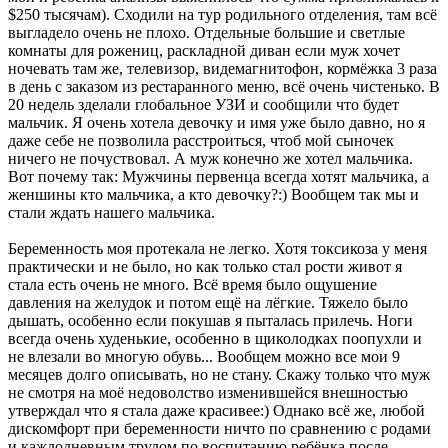
$250 тысячам). Сходили на тур родильного отделения, там всё
выгладело очень не плохо. Отдельные большие и светлые
комнаты для рожениц, раскладной диван если муж хочет
ночевать там же, телевизор, видемагнитофон, кормёжка 3 раза
в день с заказом из рестаранного меню, всё очень чистенько. В
20 недель зделали глобальное УЗИ и сообщили что будет
мальчик. Я очень хотела девочку и имя уже было давно, но я
даже себе не позволила расстроиться, чтоб мой сыночек
ничего не почуствовал. А муж конечно же хотел мальчика.
Вот почему так: Мужчины первенца всегда хотят мальчика, а
женшины кто мальчика, а кто девочку?:) Вообщем так мы и
стали ждать нашего мальчика.
Беременность моя протекала не легко. Хотя токсикоза у меня
практически и не было, но как только стал рости живот я
стала есть очень не много. Всё время было ощушение
давления на желудок и потом ещё на лёгкие. Тяжело было
дышать, особенно если покушав я пыталась прилечь. Ноги
всегда очень худенькие, особенно в щиколодках поопухли и
не влезали во многую обувь... Вообщем можно все мои 9
месяцев долго описывать, но не стану. Скажу только что муж
не смотря на моё недоволство изменившейся внешностью
утверждал что я стала даже красивее:) Однако всё же, любой
дискомфорт при беременности ничто по сравнению с родами
и каждодневным трудом по воспитанию ребёнка после