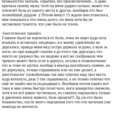
безжалостно пытали, серьёзно, без приувеличений... я даже
кричала своему мужу чтоб он меня ударил сильно, может ето
отвлечёт боль из одного места в другое, вообщем ето был
полнейший дурдом :( Потом минут 15 ждали анестезиолога,
мне показалось что очень долго, но меня хотя бы не
заставляли тужится, что уже было не плохо.
Анестезиолог пришёл.
Главное было не корчиться от боли, пока он ищет куда иглу
втыкать и вставлать эпидюрал, я к моему удивлению не
дергалась, правда меня мед сестра держала за руки, а муж за
ноги, но при каждой схватке я до етого так дергалась что
никто не удержал бы, но видимо я всё же соображала чем
чревато может быть если я дернусь, иголка в позвоночнике
ето ж тоже не шутки, вообще я иногда разгибалась помню, но
не дернулась, только спрашивала или он уже делает, а
анестезиолог спокойненько так мне отвечал ищу мол место
куда воткнуть, раза 3 так спрашивала, а он только отвечал что
ещё не нашёл места подходящего. Вообшем потом нашёл всё
таки и мне очень быстро полегчало, ноги конкретно онемели,
хотя я их всё равно чуствовала, но схватки ощушались только
в давлении внизу живота, боль прошла!!! Да уж ето было
блаженство, после моего ощушения того что ети мучения уже
никогда не кончатся.