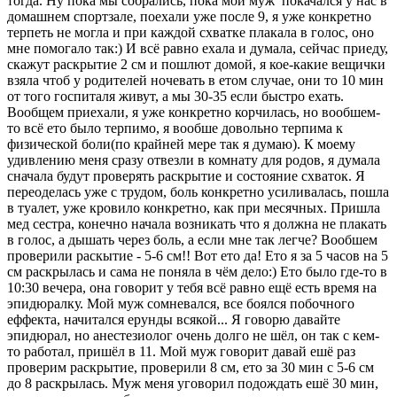
тогда. Ну пока мы собрались, пока мой муж покачался у нас в
домашнем спортзале, поехали уже после 9, я уже конкретно
терпеть не могла и при каждой схватке плакала в голос, оно
мне помогало так:) И всё равно ехала и думала, сейчас приеду,
скажут раскрытие 2 см и пошлют домой, я кое-какие вещички
взяла чтоб у родителей ночевать в етом случае, они то 10 мин
от того госпиталя живут, а мы 30-35 если быстро ехать.
Вообщем приехали, я уже конкретно корчилась, но вообшем-
то всё ето было терпимо, я вообше довольно терпима к
физической боли(по крайней мере так я думаю). К моему
удивлению меня сразу отвезли в комнату для родов, я думала
сначала будут проверять раскрытие и состояние схваток. Я
переоделась уже с трудом, боль конкретно усиливалась, пошла
в туалет, уже кровило конкретно, как при месячных. Пришла
мед сестра, конечно начала возникать что я должна не плакать
в голос, а дышать через боль, а если мне так легче? Вообшем
проверили раскытие - 5-6 см!! Вот ето да! Ето я за 5 часов на 5
см раскрылась и сама не поняла в чём дело:) Ето было где-то в
10:30 вечера, она говорит у тебя всё равно ещё есть время на
эпидюралку. Мой муж сомневался, все боялся побочного
еффекта, начитался ерунды всякой... Я говорю давайте
эпидюрал, но анестезиолог очень долго не шёл, он так с кем-
то работал, пришёл в 11. Мой муж говорит давай ешё раз
проверим раскрытие, проверили 8 см, ето за 30 мин с 5-6 см
до 8 раскрылась. Муж меня уговорил подождать ешё 30 мин,