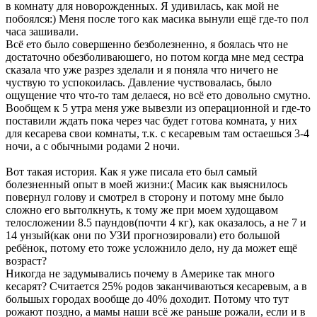
в комнату для новорожденных. Я удивилась, как мой не
побоялся:) Меня после того как масика вынули ещё где-то пол
часа зашивали.
Всё ето было совершенно безболезненно, я боялась что не
достаточно обезболиваюшего, но потом когда мне мед сестра
сказала что уже разрез зделали и я поняла что ничего не
чуствую то успокоилась. Давление чуствовалась, было
ощущение что что-то там делаеся, но всё ето довольно смутно.
Вообщем к 5 утра меня уже вывезли из операционной и где-то
поставили ждать пока через час будет готова комната, у них
для кесарева свои комнаты, т.к. с кесаревым там остаешься 3-4
ночи, а с обычными родами 2 ночи.
Вот такая история. Как я уже писала ето был самый
болезненный опыт в моей жизни:( Масик как выяснилось
повернул голову и смотрел в сторону и потому мне было
сложно его вытолкнуть, к тому же при моем худощавом
телосложении 8.5 паундов(почти 4 кг), как оказалось, а не 7 и
14 унзый(как они по УЗИ прогнозировали) ето большой
ребёнок, потому ето тоже усложнило дело, ну да может ещё
возраст?
Никогда не задумывались почему в Америке так много
кесарят? Считается 25% родов заканчиваються кесаревым, а в
большых городах вообще до 40% доходит. Потому что тут
рожают поздно, а мамы наши всё же раньше рожали, если и в