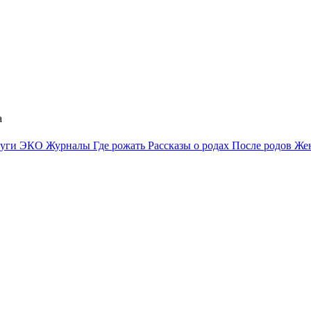
а
луги
ЭКО
Журналы
Где рожать
Рассказы о родах
После родов
Жен