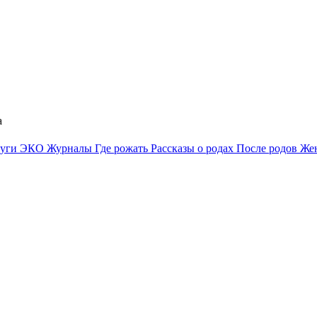
а
луги
ЭКО
Журналы
Где рожать
Рассказы о родах
После родов
Жен