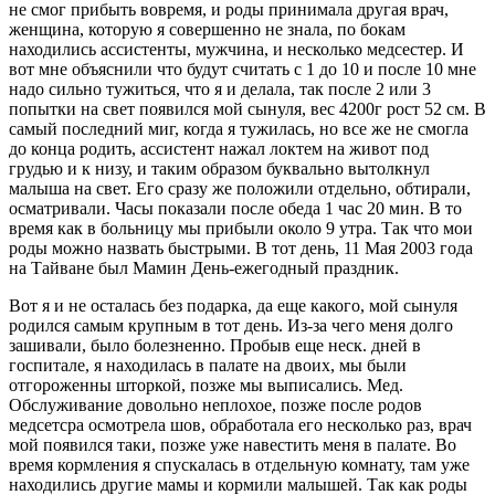
не смог прибыть вовремя, и роды принимала другая врач,
женщина, которую я совершенно не знала, по бокам
находились ассистенты, мужчина, и несколько медсестер. И
вот мне объяснили что будут считать с 1 до 10 и после 10 мне
надо сильно тужиться, что я и делала, так после 2 или 3
попытки на свет появился мой сынуля, вес 4200г рост 52 см. В
самый последний миг, когда я тужилась, но все же не смогла
до конца родить, ассистент нажал локтем на живот под
грудью и к низу, и таким образом буквально вытолкнул
малыша на свет. Его сразу же положили отдельно, обтирали,
осматривали. Часы показали после обеда 1 час 20 мин. В то
время как в больницу мы прибыли около 9 утра. Так что мои
роды можно назвать быстрыми. В тот день, 11 Мая 2003 года
на Тайване был Мамин День-ежегодный праздник.
Вот я и не осталась без подарка, да еще какого, мой сынуля
родился самым крупным в тот день. Из-за чего меня долго
зашивали, было болезненно. Пробыв еще неск. дней в
госпитале, я находилась в палате на двоих, мы были
отгороженны шторкой, позже мы выписались. Мед.
Обслуживание довольно неплохое, позже после родов
медсетсра осмотрела шов, обработала его несколько раз, врач
мой появился таки, позже уже навестить меня в палате. Во
время кормления я спускалась в отдельную комнату, там уже
находились другие мамы и кормили малышей. Так как роды