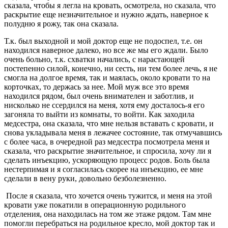
сказала, чтобы я легла на кровать, осмотрела, но сказала, что
раскрытие еще незначительное и нужно ждать, наверное к
полудню я рожу, так она сказала.
Т.к. был выходной и мой доктор еще не подоспел, т.е. он
находился наверное далеко, но все же мы его ждали. Было
очень больно, т.к. схватки начались, с нарастающей
постепенно силой, конечно, ни сесть, ни тем более лечь, я не
смогла на долгое время, так и маялась, около кровати то на
корточках, то держась за нее. Мой муж все это время
находился рядом, был очень внимателен и заботлив, и
нисколько не ссердился на меня, хотя ему досталось-я его
загоняла то выйти из комнаты, то войти. Как заходила
медсестра, она сказала, что мне нельзя вставать с кровати, и
снова укладывала меня в лежачее состояние, так отмучавшись
с более часа, в очередной раз медсестра посмотрела меня и
сказала, что раскрытие значительное, и спросила, хочу ли я
сделать инъекцию, ускоряющую процесс родов. Боль была
нестерпимая и я согласилась скорее на инъекцию, ее мне
сделали в вену руки, довольно безболезненно.
После я сказала, что хочется очень тужится, и меня на этой
кровати уже покатили в операционную родильного
отделения, она находилась на том же этаже рядом. Там мне
помогли перебраться на родильное кресло, мой доктор так и