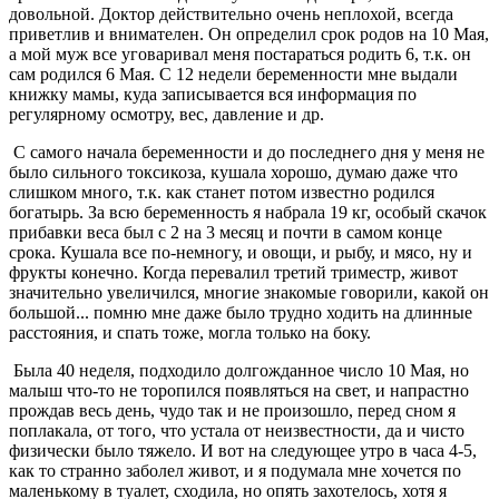
довольной. Доктор действительно очень неплохой, всегда
приветлив и внимателен. Он определил срок родов на 10 Мая,
а мой муж все уговаривал меня постараться родить 6, т.к. он
сам родился 6 Мая. С 12 недели беременности мне выдали
книжку мамы, куда записывается вся информация по
регулярному осмотру, вес, давление и др.
С самого начала беременности и до последнего дня у меня не
было сильного токсикоза, кушала хорошо, думаю даже что
слишком много, т.к. как станет потом известно родился
богатырь. За всю беременность я набрала 19 кг, особый скачок
прибавки веса был с 2 на 3 месяц и почти в самом конце
срока. Кушала все по-немногу, и овощи, и рыбу, и мясо, ну и
фрукты конечно. Когда перевалил третий триместр, живот
значительно увеличился, многие знакомые говорили, какой он
большой... помню мне даже было трудно ходить на длинные
расстояния, и спать тоже, могла только на боку.
Была 40 неделя, подходило долгожданное число 10 Мая, но
малыш что-то не торопился появляться на свет, и напрастно
прождав весь день, чудо так и не произошло, перед сном я
поплакала, от того, что устала от неизвестности, да и чисто
физически было тяжело. И вот на следующее утро в часа 4-5,
как то странно заболел живот, и я подумала мне хочется по
маленькому в туалет, сходила, но опять захотелось, хотя я