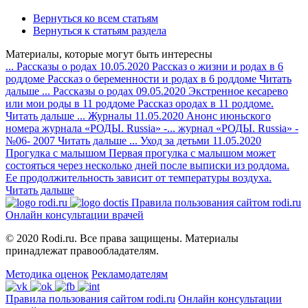
Вернуться ко всем статьям
Вернуться к статьям раздела
Материалы, которые могут быть интересны
...
Рассказы о родах
10.05.2020
Рассказ о жизни и родах в 6
роддоме
Рассказ о беременности и родах в 6 роддоме
Читать
дальше
...
Рассказы о родах
09.05.2020
Экстренное кесарево
или мои роды в 11 роддоме
Рассказ ородах в 11 роддоме.
Читать дальше
...
Журналы
11.05.2020
Анонс июньского
номера журнала «РОДЫ. Russia» -...
журнал «РОДЫ. Russia» -
№06- 2007
Читать дальше
...
Уход за детьми
11.05.2020
Прогулка с малышом
Первая прогулка с малышом может
состояться через несколько дней после выписки из роддома.
Ее продолжительность зависит от температуры воздуха.
Читать дальше
Правила пользования сайтом rodi.ru
Онлайн консультации врачей
© 2020 Rodi.ru. Все права защищены. Материалы
принадлежат правообладателям.
Методика оценок
Рекламодателям
Правила пользования сайтом rodi.ru
Онлайн консультации