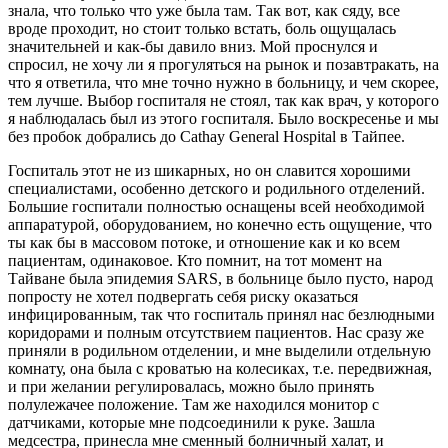
знала, что только что уже была там. Так вот, как сяду, все
вроде проходит, но стоит только встать, боль ощущалась
значительней и как-бы давило вниз. Мой проснулся и
спросил, не хочу ли я прогуляться на рынок и позавтракать, на
что я ответила, что мне точно нужно в больницу, и чем скорее,
тем лучше. Выбор госпиталя не стоял, так как врач, у которого
я наблюдалась был из этого госпиталя. Было воскресенье и мы
без пробок добрались до Cathay General Hospital в Тайпее.
Госпиталь этот не из шикарных, но он славится хорошими
специалистами, особенно детского и родильного отделений.
Большие госпитали полностью оснащены всей необходимой
аппаратурой, оборудованием, но конечно есть ощущение, что
ты как бы в массовом потоке, и отношение как и ко всем
пациентам, одинаковое. Кто помнит, на тот момент на
Тайване была эпидемия SARS, в больнице было пусто, народ
попросту не хотел подвергать себя риску оказаться
инфицированным, так что госпиталь принял нас безлюдными
коридорами и полным отсутствием пациентов. Нас сразу же
приняли в родильном отделении, и мне выделили отдельную
комнату, она была с кроватью на колесиках, т.е. передвижная,
и при желании регулировалась, можно было принять
полулежачее положение. Там же находился монитор с
датчиками, которые мне подсоединили к руке. Зашла
медсестра, принесла мне сменный болничный халат, и