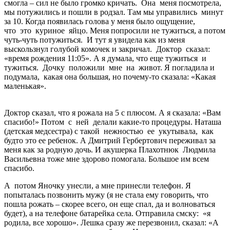
смогла – сил не было громко кричать. Она меня посмотрела,
мы потужились и пошли в родзал. Там мы управились минут
за 10. Когда появилась голова у меня было ощущение,
что это куриное яйцо. Меня попросили не тужиться, а потом
чуть-чуть потужиться. И тут я увидела как из меня
выскользнул голубой комочек и закричал. Доктор сказал:
«время рождения 11:05». А я думала, что еще тужиться и
тужиться. Дочку положили мне на живот. Я погладила и
подумала, какая она большая, но почему-то сказала: «Какая
маленькая».
Доктор сказал, что я рожала на 5 с плюсом. А я сказала: «Вам
спасибо!» Потом с ней делали какие-то процедуры. Наташа
(детская медсестра) с такой нежностью ее укутывала, как
будто это ее ребенок. А Дмитрий Гербертович переживал за
меня как за родную дочь. И акушерка Плахотнюк Людмила
Васильевна тоже мне здорово помогала. Большое им всем
спасибо.
А потом Яночку унесли, а мне принесли телефон. Я
попыталась позвонить мужу (я не стала ему говорить, что
пошла рожать – скорее всего, он еще спал, да и волноваться
будет), а на телефоне батарейка села. Отправила смску: «я
родила, все хорошо». Лешка сразу же перезвонил, сказал: «А