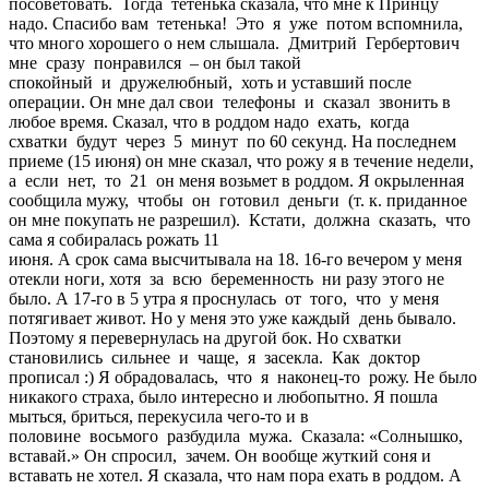
посоветовать. Тогда тетенька сказала, что мне к Принцу
надо. Спасибо вам тетенька! Это я уже потом вспомнила,
что много хорошего о нем слышала. Дмитрий Гербертович
мне сразу понравился – он был такой
спокойный и дружелюбный, хоть и уставший после
операции. Он мне дал свои телефоны и сказал звонить в
любое время. Сказал, что в роддом надо ехать, когда
схватки будут через 5 минут по 60 секунд. На последнем
приеме (15 июня) он мне сказал, что рожу я в течение недели,
а если нет, то 21 он меня возьмет в роддом. Я окрыленная
сообщила мужу, чтобы он готовил деньги (т. к. приданное
он мне покупать не разрешил). Кстати, должна сказать, что
сама я собиралась рожать 11
июня. А срок сама высчитывала на 18. 16-го вечером у меня
отекли ноги, хотя за всю беременность ни разу этого не
было. А 17-го в 5 утра я проснулась от того, что у меня
потягивает живот. Но у меня это уже каждый день бывало.
Поэтому я перевернулась на другой бок. Но схватки
становились сильнее и чаще, я засекла. Как доктор
прописал :) Я обрадовалась, что я наконец-то рожу. Не было
никакого страха, было интересно и любопытно. Я пошла
мыться, бриться, перекусила чего-то и в
половине восьмого разбудила мужа. Сказала: «Солнышко,
вставай.» Он спросил, зачем. Он вообще жуткий соня и
вставать не хотел. Я сказала, что нам пора ехать в роддом. А