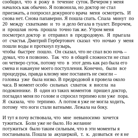
сообщил, что я рожу в течение суток. Вечером у меня
началось как обычно. Я позвонила, но доктор не стал
приезжать, а попросил дежурного врача меня осмотреть. И
снова нет. Снова папаверин. Я пошла спать. Спала минут по
20 между схватками и то и дело бегала в туалет. Впрочем,
и прошлая ночь прошла точно так же. Утром меня
посмотрел доктор и отправил в предродовую. Я прыгала
от счастья. Дмитрий Гербертович сказал что ночью у меня
пошли воды и проткнул пузырь,
чтобы быстрее пошло. Он сказал, что не спал всю ночь –
думал, что я позвоню. Так что в общей сложности не спал
он четверо суток, потому что в этот день как раз была его
смена и накануне моего поступления. Конечно, были все
процедуры, правда клизму мне поставить не смогли –
головка уже была низко. В предродовой я провела около
часа. В момент особо сильных схваток я висела на
подоконнике. В один из таких моментов пришел доктор,
погладил меня по голове и спросил терпимо или уже пора.
Я сказала, что терпимо. А потом я уже не могла ходить,
потому что ноги стали ватными. Лежала на боку.
И тут я почу вствовала, что мне невыносимо хочется
тужиться. Боли уже не было. Но желание
потужиться было таким сильным, что в эти моменты я
постанывала. Пошла за акушеркой, т. к. дозваться ее я не