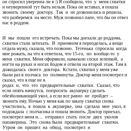
он спросил уверенна ли я :) Я сообщила, что у меня схватки
и неуверенной тут быть нельзя. Пока он вставал, я пошла
звонить своему доктору. Так и не дозвонилась и решила,
что разберемся на месте. Муж позвонил папе, что бы он отвез
нас в роддом.
И мы пошли его встречать. Пока мы доехали до роддома,
схватки стали затихать. В приемном я переоделась, а вещи
отдала мужу, сказала, что позвоню. Тетенька спросила когда
мне рожать, на что я ответила, что 15-го, но вообще-то у
меня схватки. Меня оформили, намазали соски зеленкой, а
ногти на руках и ногах йодом и отвели на второй этаж. Там я
дожидалась своего доктора. Кстати, схватки у меня уже
были раз в полчаса по полминуты. Доктор меня посмотрел и
сказал, что я еще не в
родах и, что это предварительные схватки. Сказал, что
если опять начнутся, попросить акушерку сделать
обезболивающий укол, а если все равно не пройдет –
звонить ему. Ночью у меня как по заказу схватки снова
участились, я пошла к акушерке, она сделала мне укол, я
подождала с полчасика и пошла звонить. Доктор приехал,
посмотрел меня и… отправил спать после двух уколов
папаверина. Это снова были предварительные схватки.
Утром он пришел на обход, посмотрел и