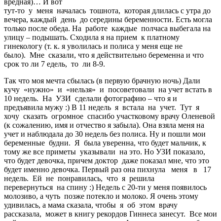
вредная)… И вот
тут-то у меня началась тошнота, которая длилась с утра до
вечера, каждый день до середины беременности. Есть могла
только после обеда. На работе каждые полчаса выбегала на
улицу – подышать. Сходила я на прием к платному
гинекологу (т. к. я уволилась и полиса у меня еще не
было). Мне сказали, что я действительно беременна и что
срок то ли 7 едель, то ли 8-9.
Так что моя мечта сбылась (в первую брачную ночь) Дали
кучу «нужно» и «нельзя» и посоветовали на учет встать в
10 недель. На УЗИ сделали фотографию – что я и
предъявила мужу :) В 11 недель я встала на учет. Тут я
хочу сказать огромное спасибо участковому врачу Оленевой
(к сожалению, имя и отчество я забыла). Она взяла меня на
учет и наблюдала до 30 недель без полиса. Ну и пошли мои
беременные будни. Я была уверенна, что будет мальчик, к
тому же все приметы указывали на это. Но УЗИ показало,
что будет девочка, причем доктор даже показал мне, что это
будет именно девочка. Первый раз она пихнула меня в 17
недель. Ей не понравилась, что я решила
перевернуться на спину :) Недель с 20-ти у меня появилось
молозиво, а чуть позже потекло и молоко. Я очень этому
удивилась, а мама сказала, чтобы я об этом врачу
рассказала, может в книгу рекордов Гиннеса занесут. Все мои