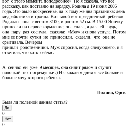
вот с этого момента поподробнее». Но я сказала, что все
расскажу, как поставлю на зарядку. Родила я 19 июня 2005
года. Это было воскресенье, да к тому же два праздника: день
медработника и троица. Вот такой вот праздничный ребенок.
Родилась она с вестом 3100, и ростом 52 см. В 15.00 Яночку
принесли на первое кормление, она спала, я дала ей грудь,
она пару раз соснула, сказала: «Мяу» и снова уснула. Потом
мне ее почти сутки не приносили, сказали, что она не
срыгивала. Вечером
пришли родственники. Муж спросил, когда следующего, и я
ответила, что хоть сейчас.
А сейчас ей уже 9 месяцев, она сидит рядом и стучит
палочкой по погремушке :) И с каждым днем я все больше и
больше хочу второго ребенка.
Полина, Орск
Была ли полезной данная статья?
Да
0
Нет
0