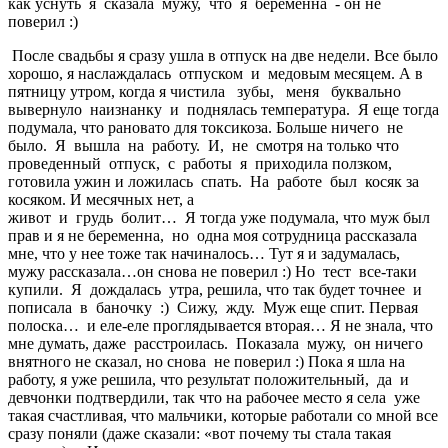
как уснуть я сказала мужу, что я беременна - он не
поверил :)
После свадьбы я сразу ушла в отпуск на две недели. Все было
хорошо, я наслаждалась отпуском и медовым месяцем. А в
пятницу утром, когда я чистила зубы, меня буквально
вывернуло наизнанку и поднялась температура. Я еще тогда
подумала, что рановато для токсикоза. Больше ничего не
было. Я вышла на работу. И, не смотря на только что
проведенный отпуск, с работы я приходила ползком,
готовила ужин и ложилась спать. На работе был косяк за
косяком. И месячных нет, а
живот и грудь болит… Я тогда уже подумала, что муж был
прав и я не беременна, но одна моя сотрудница рассказала
мне, что у нее тоже так начиналось… Тут я и задумалась,
мужу рассказала…он снова не поверил :) Но тест все-таки
купили. Я дождалась утра, решила, что так будет точнее и
пописала в баночку :) Сижу, жду. Муж еще спит. Первая
полоска… и еле-еле проглядывается вторая… Я не знала, что
мне думать, даже расстроилась. Показала мужу, он ничего
внятного не сказал, но снова не поверил :) Пока я шла на
работу, я уже решила, что результат положительный, да и
девчонки подтвердили, так что на рабочее место я села уже
такая счастливая, что мальчики, которые работали со мной все
сразу поняли (даже сказали: «вот почему ты стала такая