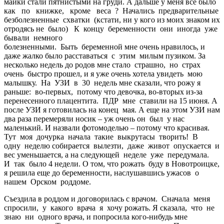
майки стали пятнистыми на груди. А дальше у меня все было
как по книжке, кроме веса ? Начались предварительные
безболезненные схватки (кстати, ни у кого из моих знаком их
отродясь не было) К концу беременности они иногда уже
бывали немного
болезненными. Быть беременной мне очень нравилось, и
даже жалко было расставаться с этим милым пузиком. За
несколько недель до родов мне стало страшно, но страх
очень быстро прошел, и я уже очень хотела увидеть мою
малышку. На УЗИ в 30 недель мне сказали, что рожу я
раньше: во-первых, потому что девочка, во-вторых из-за
перенесенного плацентита. ПДР мне ставили на 15 июня. А
после УЗИ я готовилась на конец мая. А еще на этом УЗИ нам
два раза перемеряли носик – уж очень он был у нас
маленький. И назвали фотомоделью – потому что красивая.
Тут моя дочурка начала такие выкрутасы творить! В
одну неделю собирается вылезти, даже живот опускается и
вес уменьшается, а на следующей неделе уже передумала.
И так было 4 недели. О том, что рожать буду в Новотроицке,
я решила еще до беременности, наслушавшись ужасов о
нашем Орском роддоме.
Съездила в роддом и договорилась с врачом. Сначала меня
спросили, у какого врача я хочу рожать. Я сказала, что не
знаю ни одного врача, и попросила кого-нибудь мне