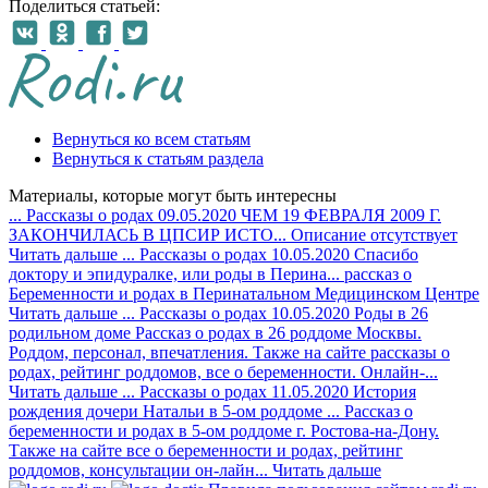
Поделиться статьей:
Вернуться ко всем статьям
Вернуться к статьям раздела
Материалы, которые могут быть интересны
...
Рассказы о родах
09.05.2020
ЧЕМ 19 ФЕВРАЛЯ 2009 Г.
ЗАКОНЧИЛАСЬ В ЦПСИР ИСТО...
Описание отсутствует
Читать дальше
...
Рассказы о родах
10.05.2020
Спасибо
доктору и эпидуралке, или роды в Перина...
рассказ о
Беременности и родах в Перинатальном Медицинском Центре
Читать дальше
...
Рассказы о родах
10.05.2020
Роды в 26
родильном доме
Рассказ о родах в 26 роддоме Москвы.
Роддом, персонал, впечатления. Также на сайте рассказы о
родах, рейтинг роддомов, все о беременноcти. Онлайн-...
Читать дальше
...
Рассказы о родах
11.05.2020
История
рождения дочери Натальи в 5-ом роддоме ...
Рассказ о
беременности и родах в 5-ом роддоме г. Ростова-на-Дону.
Также на сайте все о беременности и родах, рейтинг
роддомов, консультации он-лайн...
Читать дальше