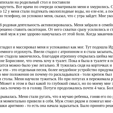
запихали на родильный стол и поставили
о крутить. Все врачи по очереди осматривали меня и хмурились.
ю 12 у меня стали подтекать околоплодные воды, но еле-еле, а п
о телефону, он успокоил меня, сказал, что с утра зайдет. Мне ук
об родовая деятельность активизировалась. Меня забрали в семе
решено ставить окситоцин. От него схватки сразу усилились и с
мой муж я уже здорово намучалась от этой боли. Когда заканчив
гладил и массировал меня и успокаивал как мог. Тут подошла Ир
емного отдохнуть. Ввели стадол с атропином и я стала засыпать,
ие стадола закончилось, благодаря атропину открылась шейка ма
не Борисовне, что очень хочу в туалет. Пока я была в туалете я 
тся можно было уже легально. Я тужилась сидя на корточках и с
 эти - это отдельная песня, более неудобное устройство придума
о мне положения он почему-то раскладывался - толи крепеж был
и столы. Меня научили тужиться. Но при потугах я пережимала р
 Может в этом и был какой то глубокий смысл, но по моему мне 
лась почему-то в голову. Потуги продолжались почти 4 часа. Бо
крывалась. Меня стали ругать, что я мучаю ребенка, гоняя его по
ня моментально привели в себя. Муж стоял рядом и помогал мне 
ки аритмию - то есть она начала задыхаться. Было принято решен