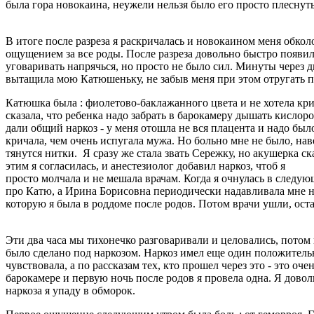
была гора новокаина, неужели нельзя было его просто плеснуть
В итоге после разреза я раскричалась и новокаином меня об
ощущением за все роды. После разреза довольно быстро появила
уговаривать напрячься, но просто не было сил. Минуты через д
вытащила мою Катюшеньку, не забыв меня при этом отругать 
Катюшка была : фиолетово-баклажанного цвета и не хотела крич
сказала, что ребенка надо забрать в барокамеру дышать кислоро
дали общий наркоз - у меня отошла не вся плацента и надо был
кричала, чем очень испугала мужа. Но больно мне не было, нав
тянутся нитки. Я сразу же стала звать Сережку, но акушерка ск
этим я согласилась, и анестезиолог добавил наркоз, чтоб я
просто молчала и не мешала врачам. Когда я очнулась в следу
про Катю, а Ирина Борисовна периодически надавливала мне на
которую я была в роддоме после родов. Потом врачи ушли, остав
Эти два часа мы тихонечко разговаривали и целовались, потом 
было сделано под наркозом. Наркоз имел еще один положитель
чувствовала, а по рассказам тех, кто прошел через это - это о
барокамере и первую ночь после родов я провела одна. Я довол
наркоза я упаду в обморок.