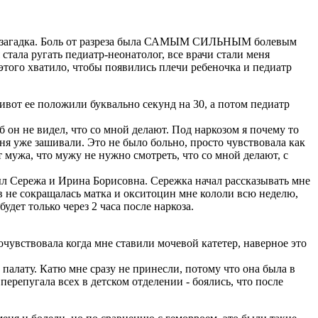
меня загадка. Боль от разреза была САМЫМ СИЛЬНЫМ болевым
стала ругать педиатр-неонатолог, все врачи стали меня
 этого хватило, чтобы появились плечи ребеночка и педиатр
живот ее положили буквально секунд на 30, а потом педиатр
 он не видел, что со мной делают. Под наркозом я почему то
еня уже зашивали. Это не было больно, просто чувствовала как
т мужа, что мужу не нужно смотреть, что со мной делают, с
был Сережа и Ирина Борисовна. Сережка начал рассказывать мне
в не сокращалась матка и окситоцин мне кололи всю неделю,
удет только через 2 часа после наркоза.
очувствовала когда мне ставили мочевой катетер, наверное это
 палату. Катю мне сразу не принесли, потому что она была в
перепугала всех в детском отделении - боялись, что после