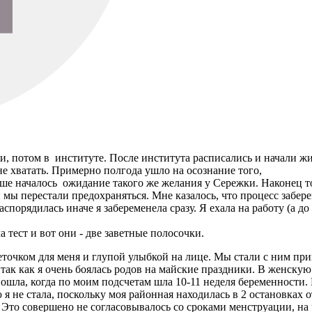
и, потом в институте. После института расписались и начали жи
не хватать. Примерно полгода ушло на осознание того,
ьше началось ожидание такого же желания у Сережки. Наконец то
 и мы перестали предохраняться. Мне казалось, что процесс заб
порядилась иначе я забеременела сразу. Я ехала на работу (а до
а тест и вот они - две заветные полосочки.
еточком для меня и глупой улыбкой на лице. Мы стали с ним пр
 так как я очень боялась родов на майские праздники. В женскую
ошла, когда по моим подсчетам шла 10-11 неделя беременности.
 не стала, поскольку моя районная находилась в 2 остановках о
 Это совершено не согласовывалось со сроками менструации, на чт