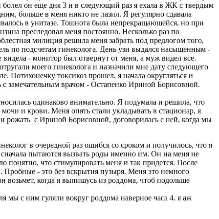
и болел он еще дня 3 и в следующий раз я ехала в ЖК с твердым
ним, больше в меня никто не лазил. Я регулярно сдавала
азывалось в унитазе. Тошнота была непрекращающейся, но при
бензина преследовал меня постоянно. Несколько раз по
доблестная милиция решила меня забрать под предлогом того,
едель по подсчетам гинеколога. День узи выдался насыщенным -
 видела - монитор был отвернут от меня, а муж видел все.
6, отругали моего гинеколога и назначили мне дату следующего
еле. Потихонечку токсикоз прошел, я начала округляться и
сь с замечательным врачом - Остапенко Ириной Борисовной.
тносилась одинаково внимательно. Я подумала и решила, что
 мочи и крови. Меня опять стали укладывать в стационар, я
ании рожать с Ириной Борисовной, договорилась с ней, когда мы
еколог в очередной раз ошибся со сроком и получилось, что я
 сначала пытаются вызвать роды именно им. Он на меня не
о понятно, что стимулировать меня и так придется. После
. Пробные - это без вскрытия пузыря. Меня это немного
 он возьмет, когда я выпишусь из роддома, чтоб подольше
ля мы с ним гуляли вокруг роддома наверное часа 4. я аж