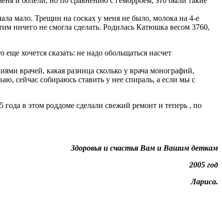
еня и болели, но по сравнению с геморроем, это были такие
ла мало. Трещин на сосках у меня не было, молока на 4-е
этим ничего не смогла сделать. Родилась Катюшка весом 3760,
о еще хочется сказать: не надо обольщаться насчет
иями врачей, какая разница сколько у врача монографий,
, сейчас собираюсь ставить у нее спираль, а если мы с
5 года в этом роддоме сделали свежий ремонт и теперь , по
Здоровья и счастья Вам и Вашим деткам
2005 год
Лариса.