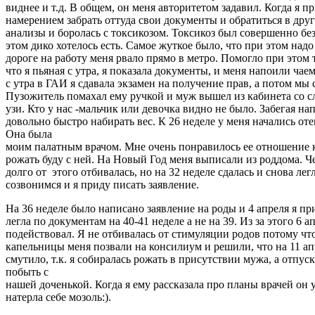
виднее и т.д. В общем, он меня авторитетом задавил. Когда я п
намерением забрать оттуда свои документы и обратиться в друг
анализы и боролась с токсикозом. Токсикоз был совершенно без
этом дико хотелось есть. Самое жуткое было, что при этом надо
дороге на работу меня рвало прямо в метро. Помогло при этом т
что я пьяная с утра, я показала документы, и меня напоили ча
с утра в ГАИ я сдавала экзамен на получение прав, а потом мы
Пузожитель помахал ему ручкой и муж вышел из кабинета со сле
узи. Кто у нас -мальчик или девочка видно не было. Забегая на
довольно быстро набирать вес. К 26 неделе у меня начались от
Она была
моим палатным врачом. Мне очень понравилось ее отношение к 
рожать буду с ней. На Новый Год меня выписали из роддома. Ч
долго от этого отбивалась, но на 32 неделе сдалась и снова ле
созвонимся и я приду писать заявление.
На 36 неделе было написано заявление на роды и 4 апреля я п
легла по документам на 40-41 неделе а не на 39. Из за этого
подействовал. Я не отбивалась от стимуляции родов потому чт
капельницы меня позвали на консилиум и решили, что на 11 ап
смутило, т.к. я собиралась рожать в присутствии мужа, а отпус
побыть с
нашей доченькой. Когда я ему рассказала про планы врачей он у
натерла себе мозоль:).