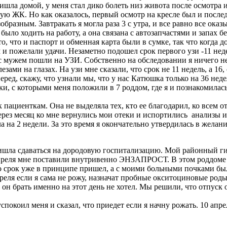
ришла домой, у меня стал дико болеть низ живота после осмотра 
ую ЖК. Но как оказалось, первый осмотр на кресле был и послед
образным. Завтракать я могла раза 3 с утра, и все равно все ок
 было ходить на работу, а она связана с автозапчастями и запах 
о, что и паспорт и обменная карта были в сумке, так что когда 
ем и пожелали удачи. Незаметно подошел срок первого узи -11 н
 с мужем пошли на УЗИ. Собственно на обследовании я ничего не
зами на глазах. На узи мне сказали, что срок не 11 недель, а 1
перед, скажу, что узнали мы, что у нас Катюшка только на 36 нед
еки, с которыми меня положили в 7 роддом, где я и познакомила
пациенткам. Она не выделяла тех, кто ее благодарил, ко всем о
ерез месяц ко мне вернулись мои отеки и испортились анализы и
гла на 2 недели. За это время я окончательно утвердилась в жел
ришла сдаваться на дородовую госпитализацию. Мой районный гин
 6 апреля мне поставили внутривенно ЭНЗАПРОСТ. В этом роддоме
о срок уже в принципе пришел, а с моими больными почками был
реля если я сама не рожу, назначат пробные окситоциновые роды
к он брать именно на этот день не хотел. Мы решили, что отпуск
спокоил меня и сказал, что приедет если я начну рожать. 10 апре