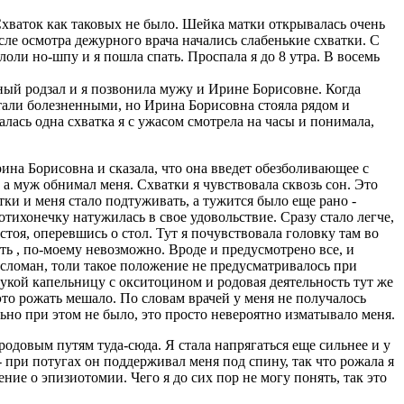
 Схваток как таковых не было. Шейка матки открывалась очень
осле осмотра дежурного врача начались слабенькие схватки. С
ололи но-шпу и я пошла спать. Проспала я до 8 утра. В восемь
йный родзал и я позвонила мужу и Ирине Борисовне. Когда
тали болезненными, но Ирина Борисовна стояла рядом и
алась одна схватка я с ужасом смотрела на часы и понимала,
ина Борисовна и сказала, что она введет обезболивающее с
 а муж обнимал меня. Схватки я чувствовала сквозь сон. Это
тки и меня стало подтуживать, а тужится было еще рано -
потихонечку натужилась в свое удовольствие. Сразу стало легче,
тоя, оперевшись о стол. Тут я почувствовала головку там во
ть , по-моему невозможно. Вроде и предусмотрено все, и
 сломан, толи такое положение не предусматривалось при
укой капельницу с окситоцином и родовая деятельность тут же
это рожать мешало. По словам врачей у меня не получалось
льно при этом не было, это просто невероятно изматывало меня.
 родовым путям туда-сюда. Я стала напрягаться еще сильнее и у
- при потугах он поддерживал меня под спину, так что рожала я
ие о эпизиотомии. Чего я до сих пор не могу понять, так это