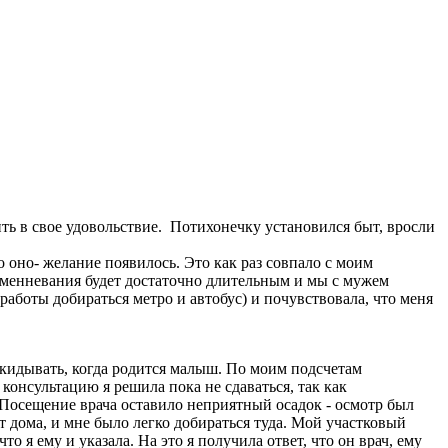
ть в свое удовольствие. Потихонечку установился быт, вросли
 оно- желание появилось. Это как раз совпало с моим
еременневания будет достаточно длительным и мы с мужем
 работы добираться метро и автобус) и почувствовала, что меня
икидывать, когда родится малыш. По моим подсчетам
 консультацию я решила пока не сдаваться, так как
 Посещение врача оставило неприятный осадок - осмотр был
т дома, и мне было легко добираться туда. Мой участковый
о я ему и указала. На это я получила ответ, что он врач, ему