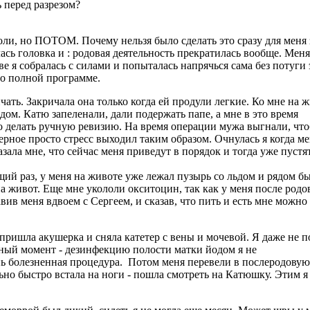
 перед разрезом?
кололи, но ПОТОМ. Почему нельзя было сделать это сразу для 
сь головка и : родовая деятельность прекратилась вообще. Меня 
ве я собралась с силами и попыталась напрячься сама без потуги
по полной программе.
ать. Закричала она только когда ей продули легкие. Ко мне на 
дом. Катю запеленали, дали подержать папе, а мне в это время
о делать ручную ревизию. На время операции мужа выгнали, чтоб
ерное просто стресс выходил таким образом. Очнулась я когда м
азала мне, что сейчас меня приведут в порядок и тогда уже пустя
ющий раз, у меня на животе уже лежал пузырь со льдом и рядом 
 живот. Еще мне укололи окситоцин, так как у меня после родо
ив меня вдвоем с Сергеем, и сказав, что пить и есть мне можно б
пришла акушерка и сняла катетер с вены и мочевой. Я даже не п
ный момент - дезинфекцию полости матки йодом я не
чень болезненная процедура. Потом меня перевели в послеродовую
ьно быстро встала на ноги - пошла смотреть на Катюшку. Этим я 