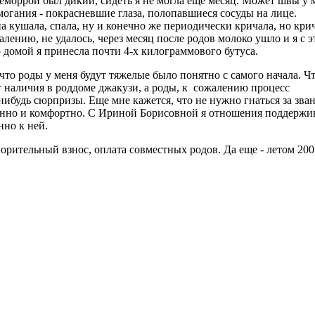
моррой был дикий, сидеть я не могла еще месяц. Может швы у м
огания - покрасневшие глаза, полопавшиеся сосуды на лице.
кушала, спала, ну и конечно же периодически кричала, но крича
лению, не удалось, через месяц после родов молоко ушло и я с 
о домой я принесла почти 4-х килограммового бутуса.
что роды у меня будут тяжелые было понятно с самого начала. Чт
от наличия в роддоме джакузи, а роды, к сожалению процесс
ибудь сюрпризы. Еще мне кажется, что не нужно гнаться за зван
нно и комфортно. С Ириной Борисовной я отношения поддерживаю
нно к ней.
ворительный взнос, оплата совместных родов. Да еще - летом 200