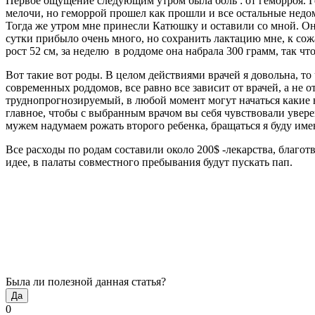
Первое ощущение следующим утром была боль : от геморроя. Ге
мелочи, но геморрой прошел как прошли и все остальные недом
Тогда же утром мне принесли Катюшку и оставили со мной. Она 
сутки прибыло очень много, но сохранить лактацию мне, к сожа
рост 52 см, за неделю в роддоме она набрала 300 грамм, так чт
Вот такие вот роды. В целом действиями врачей я довольна, то 
современных роддомов, все равно все зависит от врачей, а не 
труднопрогнозируемый, в любой момент могут начаться какие н
главное, чтобы с выбранным врачом вы себя чувствовали увере
мужем надумаем рожать второго ребенка, бращаться я буду име
Все расходы по родам составили около 200$ -лекарства, благот
идее, в палаты совместного пребывания будут пускать пап.
Была ли полезной данная статья?
Да
0