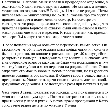
Наступило 11 апреля. Меня забрали в предродовое отделение, 
окситоцин. У меня начало крутить живот. Не хватать, а именн
медленно, но открывалась!!! В общем 11 я еще не родила. Ночь
интервалом 6-7 минут секунд по15-20. Я сказала про это мужу п
пришел главврач и повел меня на осмотр. На осмотре он
сказал, что это роды и проколол мне околоплодный пузырь, чт
приехала Ирина Борисовна схватки были очень слабые и было 
массировала мне живот и крестец. К тому времени как приехал 
что через 3-4 минуты этот кошмар начнется опять.
После появления мужа боль стало переносить как-то легче. Он 
атропином - чтоб лучше раскрывалась шейка матки и я смогла н
было неприятно, но вполне терпимо, но: через 40 минут действ
раскрытие 8 пальцев . я помучалась еще минут 30 и сказала Ири
а на очередном осмотре раскрытие было уже нормальным и тужи
мне глубоко-глубоко и меня перевели на родильный стол. Столы
закрепить его можно якобы в любом положении, но из удобног
проектировании этого монстра. В общем гадость редкостная эт
прекращалась. Увидев это, врачи стали помогать мне пеленкой.
дотуживаться до конца. Все последние разы при потугах я тужи
Часа через 3 стала показываться головка. Она показывалась и с
меня из носа хлынула кровь. Потом я потеряла сознание, но ме
практически у него в руках. А потом врачи прослушали у Катюш
того, зачем разрез делать по живому? У меня