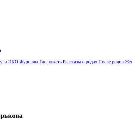
а
луги
ЭКО
Журналы
Где рожать
Рассказы о родах
После родов
Жен
арькова