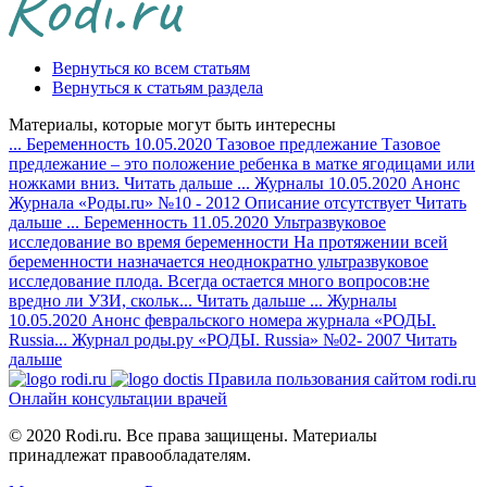
Вернуться ко всем статьям
Вернуться к статьям раздела
Материалы, которые могут быть интересны
...
Беременность
10.05.2020
Тазовое предлежание
Тазовое
предлежание – это положение ребенка в матке ягодицами или
ножками вниз.
Читать дальше
...
Журналы
10.05.2020
Анонс
Журнала «Роды.ru» №10 - 2012
Описание отсутствует
Читать
дальше
...
Беременность
11.05.2020
Ультразвуковое
исследование во время беременности
На протяжении всей
беременности назначается неоднократно ультразвуковое
исследование плода. Всегда остается много вопросов:не
вредно ли УЗИ, скольк...
Читать дальше
...
Журналы
10.05.2020
Анонс февральского номера журнала «РОДЫ.
Russia...
Журнал роды.ру «РОДЫ. Russia» №02- 2007
Читать
дальше
Правила пользования сайтом rodi.ru
Онлайн консультации врачей
© 2020 Rodi.ru. Все права защищены. Материалы
принадлежат правообладателям.