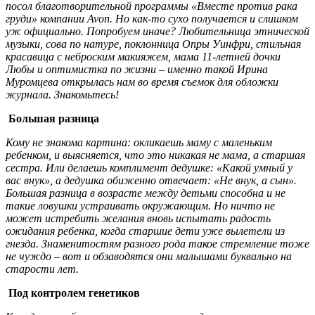
посол благотворительной программы «Вместе против рака
груди» компании Avon. Но как-то сухо получается и слишком
уж официально. Попробуем иначе? Любительница этнической
музыки, сова по натуре, поклонница Опры Уинфри, стильная
красавица с неброским макияжем, мама 11-летней дочки
Любы и оптимистка по жизни – именно такой Ирина
Муромцева открылась нам во время съемок для обложки
журнала. Знакомьтесь!
Большая разница
Кому не знакома картина: окликаешь маму с маленьким
ребенком, и выясняется, что это никакая не мама, а старшая
сестра. Или делаешь комплимент дедушке: «Какой умный у
вас внук», а дедушка обиженно отвечает: «Не внук, а сын».
Большая разница в возрасте между детьми способна и не
такие ловушки устраивать окружающим. Но ничто не
может истребить желания вновь испытать радость
ожидания ребенка, когда старшие дети уже вылетели из
гнезда. Знаменитостям разного рода такое стремление тоже
не чуждо – вот и обзаводятся они малышами буквально на
старости лет.
Под контролем генетиков