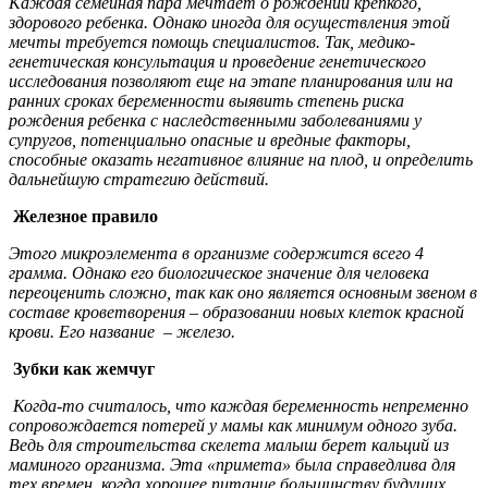
Каждая семейная пара мечтает о рождении крепкого,
здорового ребенка. Однако иногда для осуществления этой
мечты требуется помощь специалистов. Так, медико-
генетическая консультация и проведение генетического
исследования позволяют еще на этапе планирования или на
ранних сроках беременности выявить степень риска
рождения ребенка с наследственными заболеваниями у
супругов, потенциально опасные и вредные факторы,
способные оказать негативное влияние на плод, и определить
дальнейшую стратегию действий.
Железное правило
Этого микроэлемента в организме содержится всего 4
грамма. Однако его биологическое значение для человека
переоценить сложно, так как оно является основным звеном в
составе кроветворения – образовании новых клеток красной
крови. Его название – железо.
Зубки как жемчуг
Когда-то считалось, что каждая беременность непременно
сопровождается потерей у мамы как минимум одного зуба.
Ведь для строительства скелета малыш берет кальций из
маминого организма. Эта «примета» была справедлива для
тех времен, когда хорошее питание большинству будущих