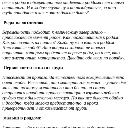
деле в родах в обсервационном отделении роддома нет ничего
страшного. И в любом случае нужно разобраться, за что
туда попадают и как с этим дальше быть?
Роды на «отлично»
Беременность подходит к логическому завершению –
приближается момент родов. Как подготовиться к родам?
Как распознать их начало? Когда нужно ехать в роддом?
Что взять с собой? Эти вопросы задают не только
пациентки, которым предстоят первые роды, но и те, кто
уже имеет опыт материнства. Давайте обо всем по порядку.
Первое «нет»: отказ от груди
Повсеместная пропаганда естественного вскармливания явно
дает плоды. Все знают, что материнское молоко – лучшее для
малыша, поэтому женщины во что бы то ни стало
стараются наладить процесс лактации и кормить ребенка
грудью хотя бы несколько месяцев. Но как же бывает обидно
и досадно, когда молока предостаточно, а кроха
привередничает и отказывается от груди!
малыш в роддоме
Готовить себя к роли мамы необходимо еще до рождения