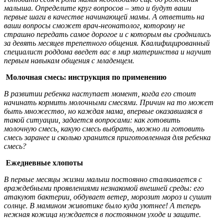
малыша. Определите круг вопросов – это и будут ваши
первые шаги в качестве начинающей мамы. А ответить на
ваши вопросы сможет врач-неонатолог, которому не
страшно передать самое дорогое и с которым вы сроднились
за девять месяцев трепетного общения. Квалифицированный
специалист роддома введет вас в мир материнства и научит
первым навыкам общения с младенцем.
Молочная смесь: инструкция по применению
В развитии ребенка наступает момент, когда его стоит
начинать кормить молочными смесями. Причин на то может
быть множество, но каждая мама, впервые оказавшаяся в
такой ситуации, задается вопросами: как готовить
молочную смесь, какую смесь выбрать, можно ли готовить
смесь заранее и сколько хранится приготовленная для ребенка
смесь?
Ежедневные хлопоты
В первые месяцы жизни малыш постоянно сталкивается с
враждебными проявлениями незнакомой внешней среды: его
атакуют бактерии, обдувает ветер, морозит мороз и сушит
солнце. В мамином животике было куда уютнее! А теперь
нежная кожица нуждается в постоянном уходе и защите.