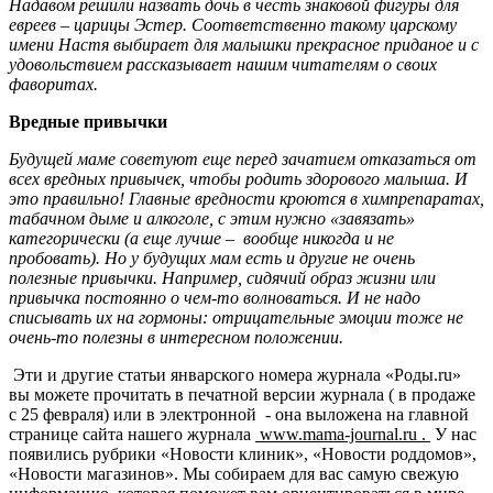
Надавом решили назвать дочь в честь знаковой фигуры для
евреев – царицы Эстер. Соответственно такому царскому
имени Настя выбирает для малышки прекрасное приданое и с
удовольствием рассказывает нашим читателям о своих
фаворитах.
Вредные привычки
Будущей маме советуют еще перед зачатием отказаться от
всех вредных привычек, чтобы родить здорового малыша. И
это правильно! Главные вредности кроются в химпрепаратах,
табачном дыме и алкоголе, с этим нужно «завязать»
категорически (а еще лучше – вообще никогда и не
пробовать). Но у будущих мам есть и другие не очень
полезные привычки. Например, сидячий образ жизни или
привычка постоянно о чем-то волноваться. И не надо
списывать их на гормоны: отрицательные эмоции тоже не
очень-то полезны в интересном положении.
Эти и другие статьи январского номера журнала «Роды.ru»
вы можете прочитать в печатной версии журнала ( в продаже
с 25 февраля) или в электронной - она выложена на главной
странице сайта нашего журнала
www.mama-journal.ru .
У нас
появились рубрики «Новости клиник», «Новости роддомов»,
«Новости магазинов». Мы собираем для вас самую свежую