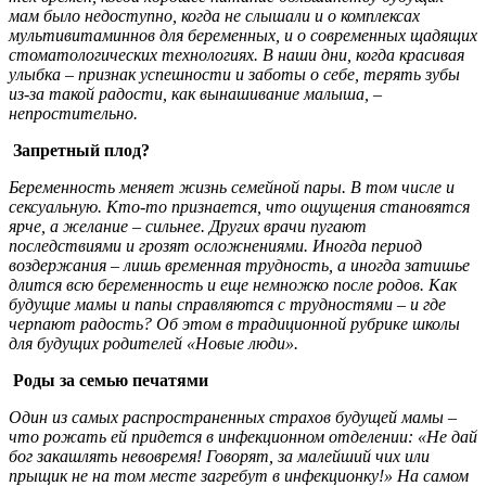
мам было недоступно, когда не слышали и о комплексах
мультивитаминнов для беременных, и о современных щадящих
стоматологических технологиях. В наши дни, когда красивая
улыбка – признак успешности и заботы о себе, терять зубы
из-за такой радости, как вынашивание малыша, –
непростительно.
Запретный плод?
Беременность меняет жизнь семейной пары. В том числе и
сексуальную. Кто-то признается, что ощущения становятся
ярче, а желание – сильнее. Других врачи пугают
последствиями и грозят осложнениями. Иногда период
воздержания – лишь временная трудность, а иногда затишье
длится всю беременность и еще немножко после родов. Как
будущие мамы и папы справляются с трудностями – и где
черпают радость? Об этом в традиционной рубрике школы
для будущих родителей «Новые люди».
Роды за семью печатями
Один из самых распространенных страхов будущей мамы –
что рожать ей придется в инфекционном отделении: «Не дай
бог закашлять невовремя! Говорят, за малейший чих или
прыщик не на том месте загребут в инфекционку!» На самом