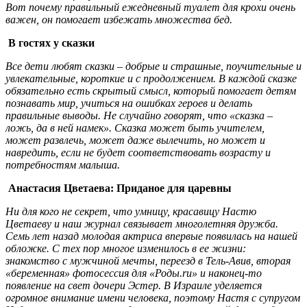
Вот почему правильный ежедневный туалет для крохи очень
важен, он помогает избежать множества бед.
В гостях у сказки
Все дети любят сказки – добрые и страшные, поучительные и
увлекательные, короткие и с продолжением. В каждой сказке
обязательно есть скрытый смысл, который помогает детям
познавать мир, учиться на ошибках героев и делать
правильные выводы. Не случайно говорят, что «сказка –
ложь, да в ней намек». Сказка может быть учителем,
может развлечь, может даже вылечить, но может и
навредить, если не будет соответствовать возрасту и
потребностям малыша.
Анастасия Цветаева: Приданое для царевны
Ни для кого не секрет, что умницу, красавицу Настю
Цветаеву и наш журнал связывает многолетняя дружба.
Семь лет назад молодая актриса впервые появилась на нашей
обложке. С тех пор многое изменилось в ее жизни:
знакомство с мужчиной мечты, переезд в Тель-Авив, вторая
«беременная» фотосессия для «Роды.
ru
» и наконец-то
появление на свет дочери Эстер. В Израиле уделяется
огромное внимание имени человека, поэтому Настя с супругом